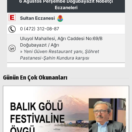
Günün En Çok Okunanları
Arama
Popüler
Aramalar:
Ağrı
Doğubayazıt