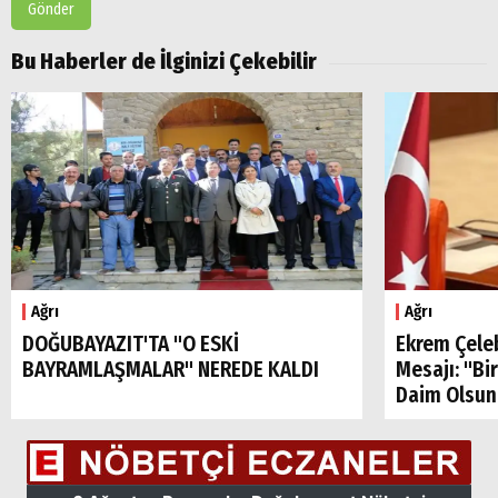
Gönder
Bu Haberler de İlginizi Çekebilir
Ağrı
Ağrı
DOĞUBAYAZIT'TA "O ESKİ
Ekrem Çele
BAYRAMLAŞMALAR" NEREDE KALDI
Mesajı: "Bi
Daim Olsun