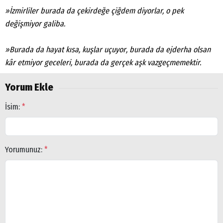
Aramalar:
»İzmirliler burada da çekirdeğe çiğdem diyorlar, o pek
Ağrı
Doğubayazıt
değişmiyor galiba.
»Burada da hayat kısa, kuşlar uçuyor, burada da ejderha olsan
kâr etmiyor geceleri, burada da gerçek aşk vazgeçmemektir.
Yorum Ekle
İsim:
*
Yorumunuz:
*