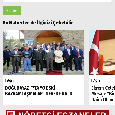
Gönder
Bu Haberler de İlginizi Çekebilir
Ağrı
Ağrı
DOĞUBAYAZIT'TA "O ESKİ
Ekrem Çele
BAYRAMLAŞMALAR" NEREDE KALDI
Mesajı: "Bi
Daim Olsun