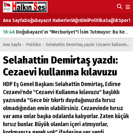
Ana Sayfa
Doğubayazıt Haberleri
Ağrı
Dinî
Politika
Sağlık
Spor
Ta
18:46
Doğubayazıt’ın "Mecburiyet"i İsim Tutmuyor: Bu Kez de Mem u Zîn Oldu!
07:53
Doğubayazıt’ta Ekmek Fiyatlarına Zam
Ana Sayfa
›
Politika
›
Selahattin Demirtaş yazdı: Cezaevi kullanma kılavuzu
07:16
Doğubayazıt'ta çocukların sırtındaki ağır yük
Selahattin Demirtaş yazdı:
07:00
DEVLET ve HÜKÜMET
Cezaevi kullanma kılavuzu
18:29
ÇARŞI CADDESİ YAZ BOZ TAHTASI
HDP Eş Genel Başkanı Selahattin Demirtaş, Edirne
Cezaevi'nde "Cezaevi Kullanma kılavuzu" başlıklı
yazısında "Gece bir tıkırtı duyduğunuzda hırsız
olmadığından emin olabilirsiniz. Cezaevinde hırsız
var ama onlar başka odalarda kalıyorlar. Zaten küçük
hırsız bunlar. Büyük olanları içeri atmıyorlar,
korkmanıza gerek yok" ifadesine yer verdi.