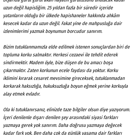
uzun değil hapisliğim. 25 yıldan fazla bir süredir içeride
yatanların olduğu bir ülkede hapishaneler hakkında ahkâm
kesecek kadar da uzun değil. Fakat yine de mahpusluğa dair
izlenimlerimi yazmak boynumun borcudur sanırım.
Bizim tutuklanmamızla elde edilmek istenen sonuçlardan biri de
topluma korku salmaktır. Herkesi cezaevi ile tehdit ederek
sindirmektir. Madem öyle, bize düşen de bu amacı boşa
çıkarmaktır. Zaten korkunun ecele faydası da yoktur. Korku
iklimini kırarak cesaret mevsimine gireceksek, tutuklanmadan
korkarak haksızlığa, hukuksuzluğa boyun eğmek yerine korkuyla
alay etmek evladır.
Ola ki tutuklanırsanız, elinizde taze bilgiler olsun diye yazıyorum.
İçeri denilenle dışarı denilen şey arasındaki siyasi farkları
yazmaya gerek yok sanırım. Daha doğrusu yazmaya değecek
kadar fark yok. Ben daha çok da günlük yaşama dair farkları