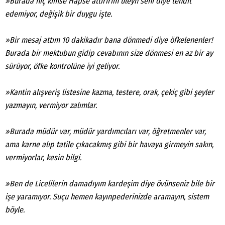
»Burada hiç kimse Hapse attırırım uleyn seni diye tehdit
edemiyor, değişik bir duygu işte.
»Bir mesaj attım 10 dakikadır bana dönmedi diye öfkelenenler!
Burada bir mektubun gidip cevabının size dönmesi en az bir ay
sürüyor, öfke kontrolüne iyi geliyor.
»Kantin alışveriş listesine kazma, testere, orak, çekiç gibi şeyler
yazmayın, vermiyor zalımlar.
»Burada müdür var, müdür yardımcıları var, öğretmenler var,
ama karne alıp tatile çıkacakmış gibi bir havaya girmeyin sakın,
vermiyorlar, kesin bilgi.
»Ben de Licelilerin damadıyım kardeşim diye övünseniz bile bir
Arama
işe yaramıyor. Suçu hemen kayınpederinizde aramayın, sistem
böyle.
Popüler