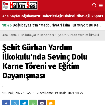
Ana Sayfa
Doğubayazıt Haberleri
Ağrı
Dinî
Politika
Sağlık
Spor
Ta
18:46
Doğubayazıt’ın "Mecburiyet"i İsim Tutmuyor: Bu Kez de Mem u Zîn Oldu!
07:53
Doğubayazıt’ta Ekmek Fiyatlarına Zam
Ana Sayfa
›
Doğubayazıt Haberleri
›
Şehit Gürhan Yardım İlkokulu'nda Sevinç Dolu Karne Töreni ve Eğitim Dayanışması
07:16
Doğubayazıt'ta çocukların sırtındaki ağır yük
Şehit Gürhan Yardım
07:00
DEVLET ve HÜKÜMET
İlkokulu'nda Sevinç Dolu
18:29
ÇARŞI CADDESİ YAZ BOZ TAHTASI
Karne Töreni ve Eğitim
Dayanışması
.
•
19 Ocak, 2024 10:45
Güncelleme: 19 Ocak, 2024 10:45