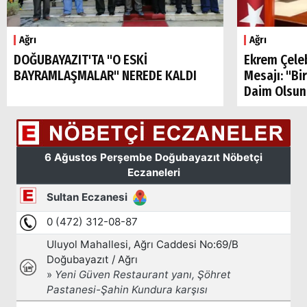
Ağrı
Ağrı
DOĞUBAYAZIT'TA "O ESKİ
Ekrem Çele
BAYRAMLAŞMALAR" NEREDE KALDI
Mesajı: "Bi
Daim Olsun
Arama
Popüler
Aramalar:
Ağrı