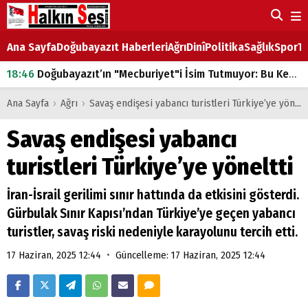
Ana Sayfa
Doğubayazıt Haberleri
Ağrı
Dinî
Politika
Sağlık
Spor
Ta
18:46
Doğubayazıt’ın "Mecburiyet"i İsim Tutmuyor: Bu Kez de Mem u Zîn Oldu!
07:53
Doğubayazıt’ta Ekmek Fiyatlarına Zam
Ana Sayfa
›
Ağrı
›
Savaş endişesi yabancı turistleri Türkiye’ye yöneltti
07:16
Doğubayazıt'ta çocukların sırtındaki ağır yük
Savaş endişesi yabancı
07:00
DEVLET ve HÜKÜMET
turistleri Türkiye’ye yöneltti
18:29
ÇARŞI CADDESİ YAZ BOZ TAHTASI
İran-İsrail gerilimi sınır hattında da etkisini gösterdi.
Gürbulak Sınır Kapısı’ndan Türkiye’ye geçen yabancı
turistler, savaş riski nedeniyle karayolunu tercih etti.
•
17 Haziran, 2025 12:44
Güncelleme: 17 Haziran, 2025 12:44