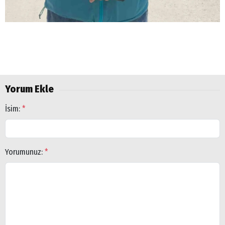
Yorum Ekle
İsim:
*
Yorumunuz:
*