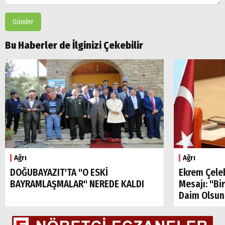
Gönder
Bu Haberler de İlginizi Çekebilir
Arama
Popüler
Aramalar:
Ağrı
Ağrı
Ağrı
Doğubayazıt
DOĞUBAYAZIT'TA "O ESKİ
Ekrem Çele
BAYRAMLAŞMALAR" NEREDE KALDI
Mesajı: "Bi
Daim Olsun