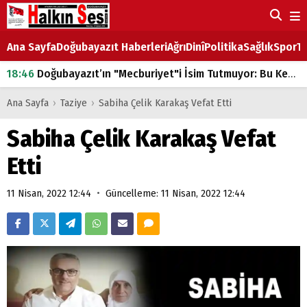
Ana Sayfa
Doğubayazıt Haberleri
Ağrı
Dinî
Politika
Sağlık
Spor
Ta
18:46
Doğubayazıt’ın "Mecburiyet"i İsim Tutmuyor: Bu Kez de Mem u Zîn Oldu!
07:53
Doğubayazıt’ta Ekmek Fiyatlarına Zam
Ana Sayfa
›
Taziye
›
Sabiha Çelik Karakaş Vefat Etti
07:16
Doğubayazıt'ta çocukların sırtındaki ağır yük
Sabiha Çelik Karakaş Vefat
07:00
DEVLET ve HÜKÜMET
Etti
18:29
ÇARŞI CADDESİ YAZ BOZ TAHTASI
•
11 Nisan, 2022 12:44
Güncelleme: 11 Nisan, 2022 12:44