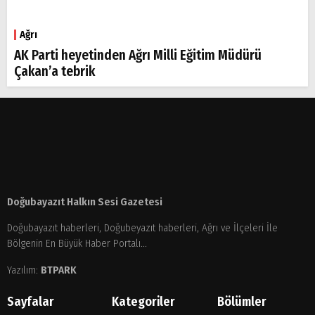
Ağrı
AK Parti heyetinden Ağrı Milli Eğitim Müdürü
Çakan’a tebrik
Doğubayazıt Halkın Sesi Gazetesi
Doğubayazıt haberleri, Doğubeyazıt haberleri, Ağrı ve İlçeleri İle
Bölgenin En Büyük Haber Portalı...
Yazılım:
BTPARK
Sayfalar
Kategoriler
Bölümler