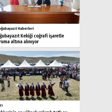
ğubayazıt Haberleri
ğubayazıt Kekiği coğrafi işaretle
ruma altına alınıyor
rı