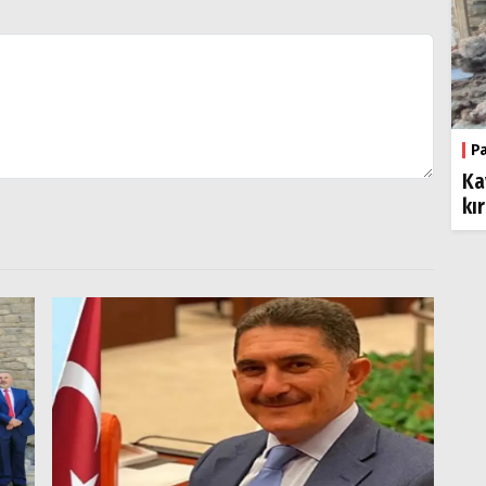
P
Ka
kı