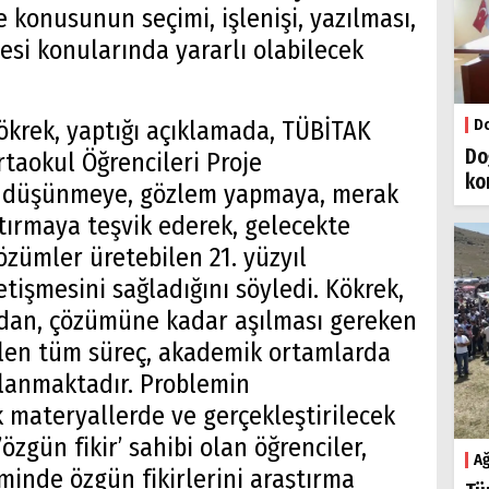
e konusunun seçimi, işlenişi, yazılması,
si konularında yararlı olabilecek
Do
ökrek, yaptığı açıklamada, TÜBİTAK
Do
rtaokul Öğrencileri Proje
ko
ri düşünmeye, gözlem yapmaya, merak
tırmaya teşvik ederek, gelecekte
özümler üretebilen 21. yüzyıl
etişmesini sağladığını söyledi. Kökrek,
dan, çözümüne kadar aşılması gereken
tülen tüm süreç, akademik ortamlarda
mlanmaktadır. Problemin
 materyallerde ve gerçekleştirilecek
zgün fikir’ sahibi olan öğrenciler,
Ağ
inde özgün fikirlerini araştırma