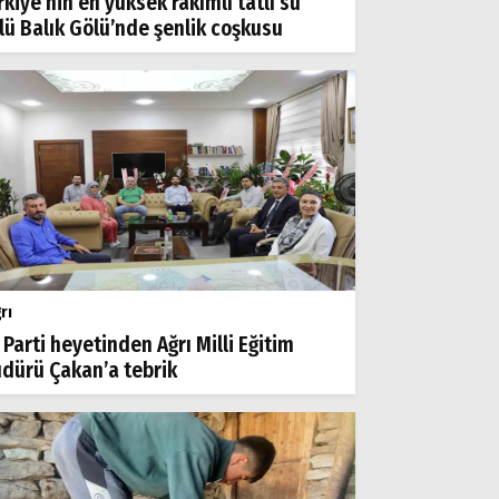
rkiye’nin en yüksek rakımlı tatlı su
lü Balık Gölü’nde şenlik coşkusu
rı
 Parti heyetinden Ağrı Milli Eğitim
dürü Çakan’a tebrik