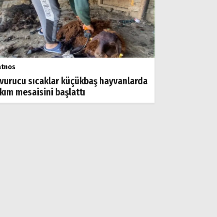
atnos
vurucu sıcaklar küçükbaş hayvanlarda
rkım mesaisini başlattı