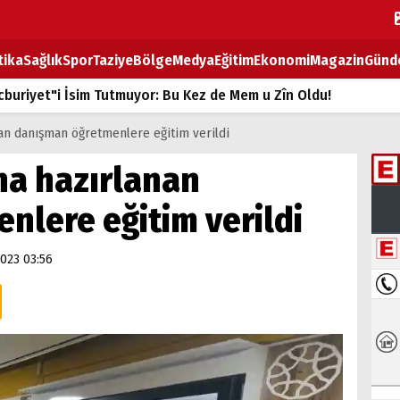
tika
Sağlık
Spor
Taziye
Bölge
Medya
Eğitim
Ekonomi
Magazin
Günd
buriyet"i İsim Tutmuyor: Bu Kez de Mem u Zîn Oldu!
k Fiyatlarına Zam
nan danışman öğretmenlere eğitim verildi
ların sırtındaki ağır yük
na hazırlanan
T
nlere eğitim verildi
BOZ TAHTASI
023 03:56