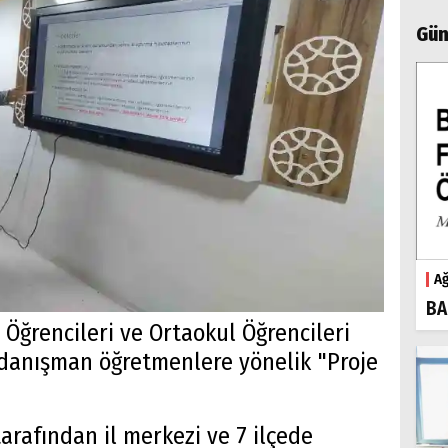
Gün
Ağ
BA
 Öğrencileri ve Ortaokul Öğrencileri
k danışman öğretmenlere yönelik "Proje
tarafından il merkezi ve 7 ilçede