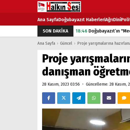
Ana Sayfa
Doğubayazıt Haberleri
Ağrı
Dinî
Poli
SON DAKİKA
18:46
Doğubayazıt’ın "Mec
07:53
Doğubayazıt’ta Ekme
Ana Sayfa
›
Güncel
›
Proje yarışmalarına hazırla
07:16
Doğubayazıt'ta çocuk
Proje yarışmaları
07:00
DEVLET ve HÜKÜME
danışman öğretme
18:29
ÇARŞI CADDESİ YAZ 
•
28 Kasım, 2023 03:56
Güncelleme: 28 Kasım, 2