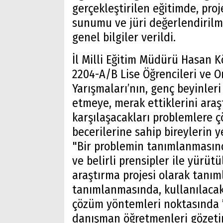
gerçekleştirilen eğitimde, proj
sunumu ve jüri değerlendirilme
genel bilgiler verildi.
İl Milli Eğitim Müdürü Hasan K
2204-A/B Lise Öğrencileri ve O
Yarışmaları’nın, genç beyinle
etmeye, merak ettiklerini araş
karşılaşacakları problemlere ç
becerilerine sahip bireylerin y
"Bir problemin tanımlanmasın
ve belirli prensipler ile yürü
araştırma projesi olarak tanı
tanımlanmasında, kullanılacak
çözüm yöntemleri noktasında ’ö
danışman öğretmenleri gözetim