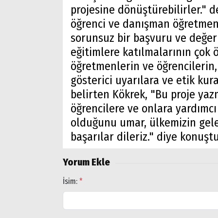
projesine dönüştürebilirler." d
öğrenci ve danışman öğretme
sorunsuz bir başvuru ve değer
Arama
eğitimlere katılmalarının çok
öğretmenlerin ve öğrencilerin,
Popüler
gösterici uyarılara ve etik ku
Aramalar:
belirten Kökrek, "Bu proje yaz
Ağrı
Doğubayazıt
öğrencilere ve onlara yardımcı
olduğunu umar, ülkemizin gele
başarılar dileriz." diye konuştu
Yorum Ekle
İsim:
*