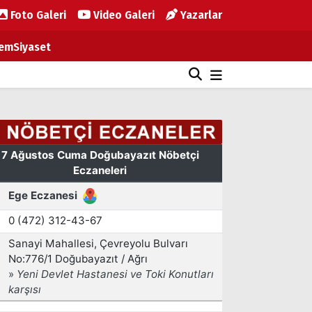
Foto Galeri
Video Galeri
Yazarlar
em
Siyaset