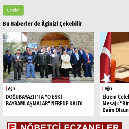
Popüler
Gönder
Aramalar:
Ağrı
Bu Haberler de İlginizi Çekebilir
Doğubayazıt
Ağrı
Ağrı
DOĞUBAYAZIT'TA "O ESKİ
Ekrem Çele
BAYRAMLAŞMALAR" NEREDE KALDI
Mesajı: "Bi
Daim Olsun