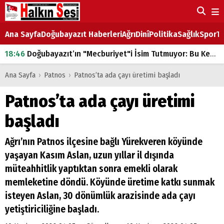
Ana Sayfa
Doğubayazıt Haberleri
Ağrı
Dinî
Politika
Sağlık
Spor
Ta
18:46
Doğubayazıt’ın "Mecburiyet"i İsim Tutmuyor: Bu Kez de Mem u Zîn Oldu!
07:53
Doğubayazıt’ta Ekmek Fiyatlarına Zam
Ana Sayfa
›
Patnos
›
Patnos’ta ada çayı üretimi başladı
07:16
Doğubayazıt'ta çocukların sırtındaki ağır yük
Patnos’ta ada çayı üretimi
07:00
DEVLET ve HÜKÜMET
başladı
18:29
ÇARŞI CADDESİ YAZ BOZ TAHTASI
Ağrı’nın Patnos ilçesine bağlı Yürekveren köyünde
yaşayan Kasım Aslan, uzun yıllar il dışında
müteahhitlik yaptıktan sonra emekli olarak
memleketine döndü. Köyünde üretime katkı sunmak
isteyen Aslan, 30 dönümlük arazisinde ada çayı
yetiştiriciliğine başladı.