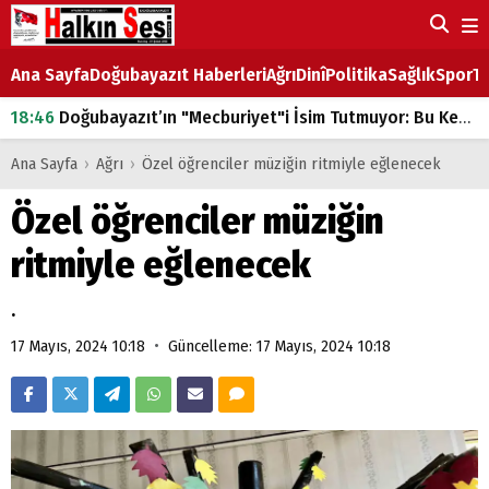
Ana Sayfa
Doğubayazıt Haberleri
Ağrı
Dinî
Politika
Sağlık
Spor
Ta
18:46
Doğubayazıt’ın "Mecburiyet"i İsim Tutmuyor: Bu Kez de Mem u Zîn Oldu!
07:53
Doğubayazıt’ta Ekmek Fiyatlarına Zam
Ana Sayfa
›
Ağrı
›
Özel öğrenciler müziğin ritmiyle eğlenecek
07:16
Doğubayazıt'ta çocukların sırtındaki ağır yük
Özel öğrenciler müziğin
07:00
DEVLET ve HÜKÜMET
ritmiyle eğlenecek
18:29
ÇARŞI CADDESİ YAZ BOZ TAHTASI
.
•
17 Mayıs, 2024 10:18
Güncelleme: 17 Mayıs, 2024 10:18