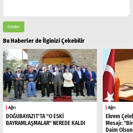
Gönder
Bu Haberler de İlginizi Çekebilir
Arama
Popüler
Aramalar:
Ağrı
Doğubayazıt
Ağrı
Ağrı
DOĞUBAYAZIT'TA "O ESKİ
Ekrem Çele
BAYRAMLAŞMALAR" NEREDE KALDI
Mesajı: "Bi
Daim Olsun