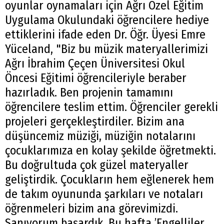
oyunlar oynamaları için Ağrı Özel Eğitim
Uygulama Okulundaki öğrencilere hediye
ettiklerini ifade eden Dr. Öğr. Üyesi Emre
Yüceland, "Biz bu müzik materyallerimizi
Ağrı İbrahim Çeçen Üniversitesi Okul
Öncesi Eğitimi öğrencileriyle beraber
hazırladık. Ben projenin tamamını
öğrencilere teslim ettim. Öğrenciler gerekli
projeleri gerçekleştirdiler. Bizim ana
düşüncemiz müziği, müziğin notalarını
çocuklarımıza en kolay şekilde öğretmekti.
Bu doğrultuda çok güzel materyaller
geliştirdik. Çocukların hem eğlenerek hem
de takım oyununda şarkıları ve notaları
öğrenmeleri bizim ana görevimizdi.
Sanıyorum başardık. Bu hafta ’Engelliler