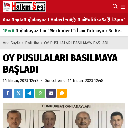
Ana Sayfa
Doğubayazıt Haberleri
Ağrı
Dinî
Politika
Sağlık
Spor
Ta
18:46
Doğubayazıt’ın "Mecburiyet"i İsim Tutmuyor: Bu Kez de Mem u Zîn Oldu!
07:53
Doğubayazıt’ta Ekmek Fiyatlarına Zam
Ana Sayfa
›
Politika
›
OY PUSULALARI BASILMAYA BAŞLADI
07:16
Doğubayazıt'ta çocukların sırtındaki ağır yük
OY PUSULALARI BASILMAYA
07:00
DEVLET ve HÜKÜMET
BAŞLADI
18:29
ÇARŞI CADDESİ YAZ BOZ TAHTASI
•
14 Nisan, 2023 12:48
Güncelleme: 14 Nisan, 2023 12:48