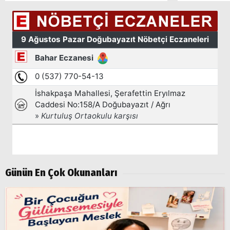
Arama
Günün En Çok Okunanları
Popüler
Aramalar:
Ağrı
Doğubayazıt