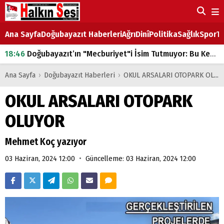
Ana Sayfa
Doğubayazıt Haberleri
Ağrı
Dinî
Politika
Sağlık
Spor
Ta
18:46
Doğubayazıt’ın "Mecburiyet"i İsim Tutmuyor: Bu Kez de Mem u Zîn Oldu!
07:53
Doğubayazıt’ta Ekmek Fiyatlarına Zam
Ana Sayfa
›
Doğubayazıt Haberleri
›
OKUL ARSALARI OTOPARK OLUYOR
07:16
Doğubayazıt'ta çocukların sırtındaki ağır yük
OKUL ARSALARI OTOPARK
07:00
DEVLET ve HÜKÜMET
OLUYOR
18:29
ÇARŞI CADDESİ YAZ BOZ TAHTASI
Mehmet Koç yazıyor
•
03 Haziran, 2024 12:00
Güncelleme: 03 Haziran, 2024 12:00