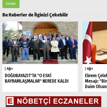
Gönder
Bu Haberler de İlginizi Çekebilir
Ağrı
Ağrı
DOĞUBAYAZIT'TA "O ESKİ
Ekrem Çele
BAYRAMLAŞMALAR" NEREDE KALDI
Mesajı: "Bi
Daim Olsun