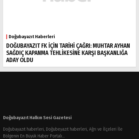
Doğubayazıt Haberleri
DOĞUBAYAZIT FK İÇİN TARİHİ ÇAĞRI: MUHTAR AYHAN
SAĞDIÇ KAPANMA TEHLİKESİNE KARŞI BAŞKANLIĞA
ADAY OLDU
Doğubayazıt Halkın Sesi Gazetesi
Doğubayazıt haberleri, Doğubeyazıt haberleri, Ağrı ve İlçeleri İle
Bölgenin En Büyük Haber Portalı...