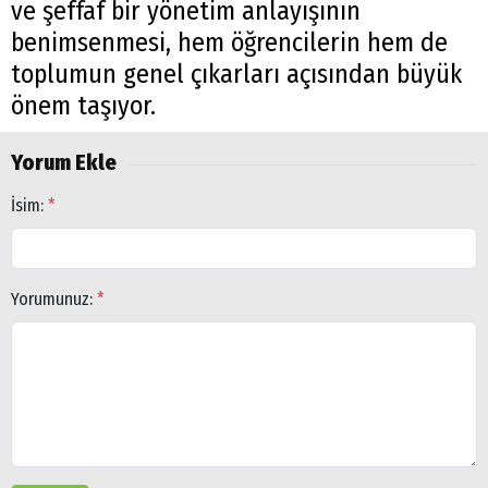
ve şeffaf bir yönetim anlayışının
benimsenmesi, hem öğrencilerin hem de
toplumun genel çıkarları açısından büyük
önem taşıyor.
Yorum Ekle
Arama
İsim:
*
Popüler
Aramalar:
Ağrı
Yorumunuz:
*
Doğubayazıt