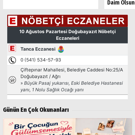
Daim Olsun
Arama
Popüler
Günün En Çok Okunanları
Aramalar:
Ağrı
Doğubayazıt