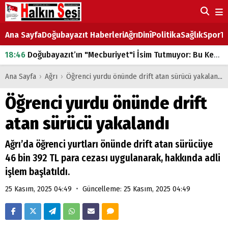
Ana Sayfa
Doğubayazıt Haberleri
Ağrı
Dinî
Politika
Sağlık
Spor
Ta
18:46
Doğubayazıt’ın "Mecburiyet"i İsim Tutmuyor: Bu Kez de Mem u Zîn Oldu!
07:53
Doğubayazıt’ta Ekmek Fiyatlarına Zam
Ana Sayfa
›
Ağrı
›
Öğrenci yurdu önünde drift atan sürücü yakalandı
07:16
Doğubayazıt'ta çocukların sırtındaki ağır yük
Öğrenci yurdu önünde drift
07:00
DEVLET ve HÜKÜMET
atan sürücü yakalandı
18:29
ÇARŞI CADDESİ YAZ BOZ TAHTASI
Ağrı’da öğrenci yurtları önünde drift atan sürücüye
46 bin 392 TL para cezası uygulanarak, hakkında adli
işlem başlatıldı.
•
25 Kasım, 2025 04:49
Güncelleme: 25 Kasım, 2025 04:49