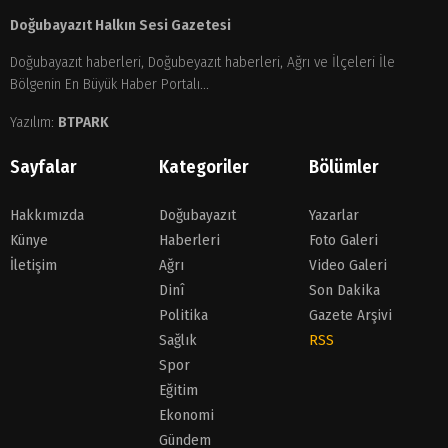
Doğubayazıt Halkın Sesi Gazetesi
Doğubayazıt haberleri, Doğubeyazıt haberleri, Ağrı ve İlçeleri İle
Bölgenin En Büyük Haber Portalı...
Yazılım:
BTPARK
Sayfalar
Kategoriler
Bölümler
Hakkımızda
Doğubayazıt
Yazarlar
Künye
Haberleri
Foto Galeri
İletişim
Ağrı
Video Galeri
Dinî
Son Dakika
Politika
Gazete Arşivi
Sağlık
RSS
Spor
Eğitim
Ekonomi
Gündem