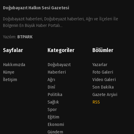
Doğubayazıt Halkın Sesi Gazetesi
Doğubayazıt haberleri, Doğubeyazıt haberleri, Ağrı ve İlçeleri İle
Bölgenin En Büyük Haber Portalı...
Yazılım:
BTPARK
Sayfalar
Kategoriler
Bölümler
Hakkımızda
Doğubayazıt
Yazarlar
Künye
Haberleri
Foto Galeri
İletişim
Ağrı
Video Galeri
Dinî
Son Dakika
Politika
Gazete Arşivi
Sağlık
RSS
Spor
Eğitim
Ekonomi
Gündem