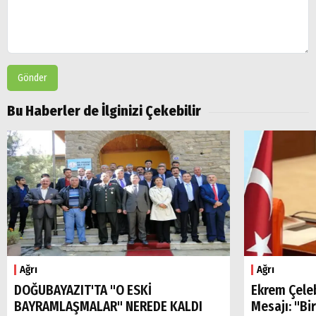
Gönder
Bu Haberler de İlginizi Çekebilir
Ağrı
Ağrı
DOĞUBAYAZIT'TA "O ESKİ
Ekrem Çele
BAYRAMLAŞMALAR" NEREDE KALDI
Mesajı: "Bi