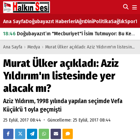
Ana Sayfa
Doğubayazıt Haberleri
Ağrı
Dinî
Politika
Sağlık
Spor
Ta
18:46
Doğubayazıt’ın "Mecburiyet"i İsim Tutmuyor: Bu Kez de Mem u Zîn Oldu!
07:53
Doğubayazıt’ta Ekmek Fiyatlarına Zam
Ana Sayfa
›
Medya
›
Murat Ülker açıkladı: Aziz Yıldırım'ın listesinde yer alacak mı?
07:16
Doğubayazıt'ta çocukların sırtındaki ağır yük
Murat Ülker açıkladı: Aziz
07:00
DEVLET ve HÜKÜMET
Yıldırım'ın listesinde yer
18:29
ÇARŞI CADDESİ YAZ BOZ TAHTASI
alacak mı?
Aziz Yıldırım, 1998 yılında yapılan seçimde Vefa
Küçük'ü 1 oyla geçmişti
•
25 Eylül, 2017 08:44
Güncelleme: 25 Eylül, 2017 08:44