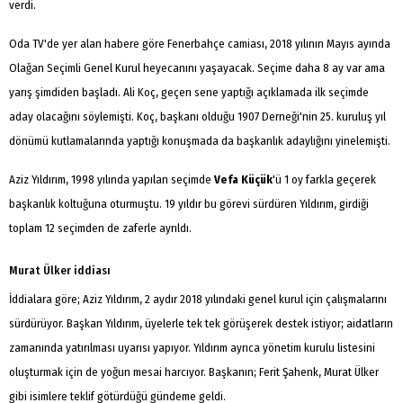
verdi.
Oda TV'de yer alan habere göre Fenerbahçe camiası, 2018 yılının Mayıs ayında
Olağan Seçimli Genel Kurul heyecanını yaşayacak. Seçime daha 8 ay var ama
yarış şimdiden başladı. Ali Koç, geçen sene yaptığı açıklamada ilk seçimde
aday olacağını söylemişti. Koç, başkanı olduğu 1907 Derneği'nin 25. kuruluş yıl
dönümü kutlamalarında yaptığı konuşmada da başkanlık adaylığını yinelemişti.
Aziz Yıldırım, 1998 yılında yapılan seçimde
Vefa Küçük
'ü 1 oy farkla geçerek
başkanlık koltuğuna oturmuştu. 19 yıldır bu görevi sürdüren Yıldırım, girdiği
toplam 12 seçimden de zaferle ayrıldı.
Murat Ülker iddiası
İddialara göre; Aziz Yıldırım, 2 aydır 2018 yılındaki genel kurul için çalışmalarını
sürdürüyor. Başkan Yıldırım, üyelerle tek tek görüşerek destek istiyor; aidatların
zamanında yatırılması uyarısı yapıyor. Yıldırım ayrıca yönetim kurulu listesini
oluşturmak için de yoğun mesai harcıyor. Başkanın; Ferit Şahenk, Murat Ülker
gibi isimlere teklif götürdüğü gündeme geldi.