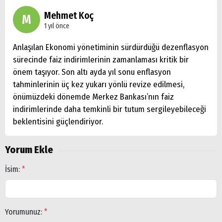
Mehmet Koç
M
1 yıl önce
Anlaşılan Ekonomi yönetiminin sürdürdüğü dezenflasyon
sürecinde faiz indirimlerinin zamanlaması kritik bir
önem taşıyor. Son altı ayda yıl sonu enflasyon
tahminlerinin üç kez yukarı yönlü revize edilmesi,
önümüzdeki dönemde Merkez Bankası’nın faiz
indirimlerinde daha temkinli bir tutum sergileyebileceği
Arama
beklentisini güçlendiriyor.
Popüler
Yorum Ekle
Aramalar:
Ağrı
İsim:
*
Doğubayazıt
Yorumunuz:
*