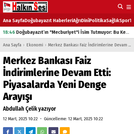
Ana Sayfa
Doğubayazıt Haberleri
Ağrı
Dinî
Politika
Sağlık
Spor
Ta
18:46
Doğubayazıt’ın "Mecburiyet"i İsim Tutmuyor: Bu Kez de Mem u Zîn Oldu!
07:53
Doğubayazıt’ta Ekmek Fiyatlarına Zam
Ana Sayfa
›
Ekonomi
›
Merkez Bankası Faiz İndirimlerine Devam Etti: Piyasalarda Yeni Denge Arayışı
07:16
Doğubayazıt'ta çocukların sırtındaki ağır yük
Merkez Bankası Faiz
07:00
DEVLET ve HÜKÜMET
İndirimlerine Devam Etti:
18:29
ÇARŞI CADDESİ YAZ BOZ TAHTASI
Piyasalarda Yeni Denge
Arayışı
Abdullah Çelik yazıyor
•
12 Mart, 2025 10:22
Güncelleme: 12 Mart, 2025 10:22