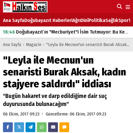
Ana Sayfa
Doğubayazıt Haberleri
Ağrı
Dinî
Politika
Sağlık
Spor
Ta
18:46
Doğubayazıt’ın "Mecburiyet"i İsim Tutmuyor: Bu Kez de Mem u Zîn Oldu!
07:53
Doğubayazıt’ta Ekmek Fiyatlarına Zam
Ana Sayfa
›
Magazin
›
"Leyla ile Mecnun'un senaristi Burak Aksak, kadın stajyere saldırdı" iddiası
07:16
Doğubayazıt'ta çocukların sırtındaki ağır yük
"Leyla ile Mecnun'un
07:00
DEVLET ve HÜKÜMET
senaristi Burak Aksak, kadın
18:29
ÇARŞI CADDESİ YAZ BOZ TAHTASI
stajyere saldırdı" iddiası
"Bugün hakaret ve darp edildiğime dair suç
duyurusunda bulunacağım"
•
06 Ekim, 2017 09:23
Güncelleme: 06 Ekim, 2017 09:23