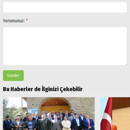
Yorumunuz:
*
Gönder
Bu Haberler de İlginizi Çekebilir
Arama
Popüler
Aramalar:
Ağrı
Doğubayazıt