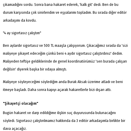
çıkamadığını sordu. Sonra bana hakaret ederek, 'kalk git' dedi. Ben de bu
durum karşısında çok sinirlendim ve eşyalarımı topladım. Bu sırada diğer editör
arkadaşımı da kovdu.
"4 ay sigortasız çalıştım"
Ben aylardır sigortasız ve 500 TL maaşla çalışıyorum. Çıkacağımız sırada da 'sizi
maliyeye şikayet edeceğim çünkü beni 4 aydır sigortasız çalıştırdınız' dedim.
Maliyeden teftişe geldiklerinde de genel koordinatörümüz 'sen burada çalışan
değilsin' diyerek başka bir odaya almıştı.
Maliyeye söyleyeceğimi söylediğim anda Burak Aksak üzerime atladı ve beni
itmeye başladı. Daha sonra kapıyı açarak hakaretlerle bizi dışarı attı.
"Şikayetçi olacağım"
Bugün hakaret ve darp edildiğime ilişkin suç duyurusunda bulunacağını
söyledi. Sigortasız çalıştırılmamız hakkında da 3 editör arkadaşımla birlikte bir
dava açacağız.