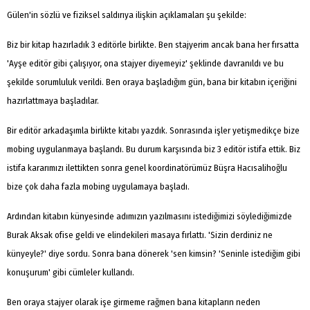
Gülen'in sözlü ve fiziksel saldırıya ilişkin açıklamaları şu şekilde:
Biz bir kitap hazırladık 3 editörle birlikte. Ben stajyerim ancak bana her fırsatta
'Ayşe editör gibi çalışıyor, ona stajyer diyemeyiz' şeklinde davranıldı ve bu
şekilde sorumluluk verildi. Ben oraya başladığım gün, bana bir kitabın içeriğini
hazırlattmaya başladılar.
Bir editör arkadaşımla birlikte kitabı yazdık. Sonrasında işler yetişmedikçe bize
mobing uygulanmaya başlandı. Bu durum karşısında biz 3 editör istifa ettik. Biz
istifa kararımızı ilettikten sonra genel koordinatörümüz Büşra Hacısalihoğlu
bize çok daha fazla mobing uygulamaya başladı.
Ardından kitabın künyesinde adımızın yazılmasını istediğimizi söylediğimizde
Burak Aksak ofise geldi ve elindekileri masaya fırlattı. 'Sizin derdiniz ne
künyeyle?' diye sordu. Sonra bana dönerek 'sen kimsin? 'Seninle istediğim gibi
konuşurum' gibi cümleler kullandı.
Ben oraya stajyer olarak işe girmeme rağmen bana kitapların neden