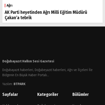
Ağrı
AK Parti heyetinden Ağrı Milli Eğitim Müdürü
Çakan’a tebrik
Doğubayazıt Halkın Sesi Gazetesi
Doğubayazıt haberleri, Doğubeyazıt haberleri, Ağrı ve İlçeleri İle
Bölgenin En Büyük Haber Portalı...
Yazılım:
BTPARK
Sayfalar
Kategoriler
Bölümler