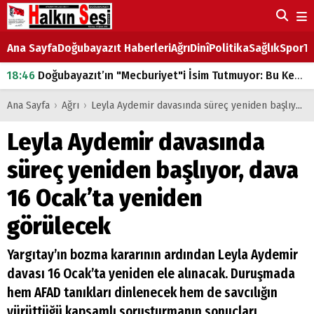
Ana Sayfa
Doğubayazıt Haberleri
Ağrı
Dinî
Politika
Sağlık
Spor
Ta
18:46
Doğubayazıt’ın "Mecburiyet"i İsim Tutmuyor: Bu Kez de Mem u Zîn Oldu!
07:53
Doğubayazıt’ta Ekmek Fiyatlarına Zam
Ana Sayfa
›
Ağrı
›
Leyla Aydemir davasında süreç yeniden başlıyor, dava 16 Ocak’ta yeniden görülecek
07:16
Doğubayazıt'ta çocukların sırtındaki ağır yük
Leyla Aydemir davasında
07:00
DEVLET ve HÜKÜMET
süreç yeniden başlıyor, dava
18:29
ÇARŞI CADDESİ YAZ BOZ TAHTASI
16 Ocak’ta yeniden
görülecek
Yargıtay’ın bozma kararının ardından Leyla Aydemir
davası 16 Ocak’ta yeniden ele alınacak. Duruşmada
hem AFAD tanıkları dinlenecek hem de savcılığın
yürüttüğü kapsamlı soruşturmanın sonuçları