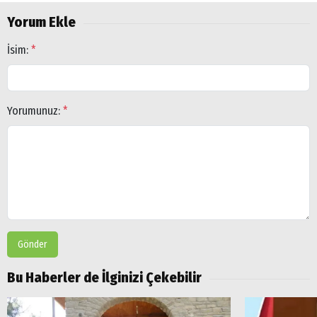
Yorum Ekle
İsim:
*
Arama
Yorumunuz:
*
Popüler
Aramalar:
Ağrı
Doğubayazıt
Gönder
Bu Haberler de İlginizi Çekebilir