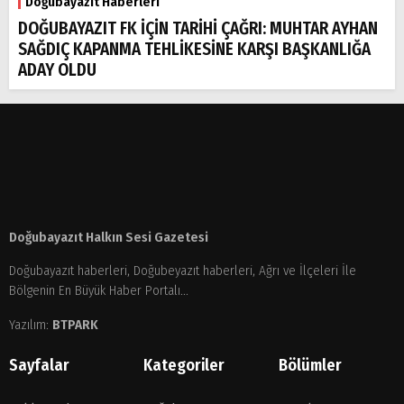
Doğubayazıt Haberleri
DOĞUBAYAZIT FK İÇİN TARİHİ ÇAĞRI: MUHTAR AYHAN
SAĞDIÇ KAPANMA TEHLİKESİNE KARŞI BAŞKANLIĞA
ADAY OLDU
Doğubayazıt Halkın Sesi Gazetesi
Doğubayazıt haberleri, Doğubeyazıt haberleri, Ağrı ve İlçeleri İle
Bölgenin En Büyük Haber Portalı...
Yazılım:
BTPARK
Sayfalar
Kategoriler
Bölümler