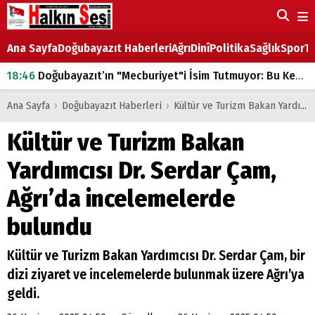
Ana Sayfa
Doğubayazıt Haberleri
Ağrı
Dinî
Politika
Sağlık
Spor
Ta
18:46
Doğubayazıt’ın "Mecburiyet"i İsim Tutmuyor: Bu Kez de Mem u Zîn Oldu!
07:53
Doğubayazıt’ta Ekmek Fiyatlarına Zam
Ana Sayfa
›
Doğubayazıt Haberleri
›
Kültür ve Turizm Bakan Yardımcısı Dr. Serdar Çam, Ağrı’da incelemelerde bulundu
07:16
Doğubayazıt'ta çocukların sırtındaki ağır yük
Kültür ve Turizm Bakan
07:00
DEVLET ve HÜKÜMET
Yardımcısı Dr. Serdar Çam,
18:29
ÇARŞI CADDESİ YAZ BOZ TAHTASI
Ağrı’da incelemelerde
bulundu
Kültür ve Turizm Bakan Yardımcısı Dr. Serdar Çam, bir
dizi ziyaret ve incelemelerde bulunmak üzere Ağrı’ya
geldi.