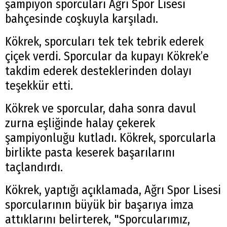
şampiyon sporcuları Ağrı Spor Lisesi
bahçesinde coşkuyla karşıladı.
Kökrek, sporcuları tek tek tebrik ederek
çiçek verdi. Sporcular da kupayı Kökrek’e
takdim ederek desteklerinden dolayı
teşekkür etti.
Kökrek ve sporcular, daha sonra davul
zurna eşliğinde halay çekerek
şampiyonluğu kutladı. Kökrek, sporcularla
birlikte pasta keserek başarılarını
taçlandırdı.
Kökrek, yaptığı açıklamada, Ağrı Spor Lisesi
sporcularının büyük bir başarıya imza
attıklarını belirterek, "Sporcularımız,