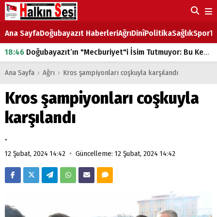
Ana Sayfa
Doğubayazıt Haberleri
Ağrı
Dinî
Politika
Sağlık
Spor
Ta
18:46
Doğubayazıt’ın "Mecburiyet"i İsim Tutmuyor: Bu Kez de Mem u Zîn Oldu!
07:53
Doğubayazıt’ta Ekmek Fiyatlarına Zam
Ana Sayfa
›
Ağrı
›
Kros şampiyonları coşkuyla karşılandı
07:16
Doğubayazıt'ta çocukların sırtındaki ağır yük
Kros şampiyonları coşkuyla
07:00
DEVLET ve HÜKÜMET
karşılandı
18:29
ÇARŞI CADDESİ YAZ BOZ TAHTASI
.
•
12 Şubat, 2024 14:42
Güncelleme: 12 Şubat, 2024 14:42