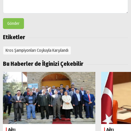
Gönder
Etiketler
Kros Şampiyonları Coşkuyla Karşılandı
Bu Haberler de İlginizi Çekebilir
Arama
Popüler
Aramalar:
Ağrı
Doğubayazıt
Ağrı
Ağrı