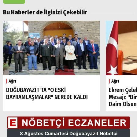
Popüler
Aramalar:
Bu Haberler de İlginizi Çekebilir
Ağrı
Doğubayazıt
Ağrı
Ağrı
DOĞUBAYAZIT'TA "O ESKİ
Ekrem Çele
BAYRAMLAŞMALAR" NEREDE KALDI
Mesajı: "Bi
Daim Olsun