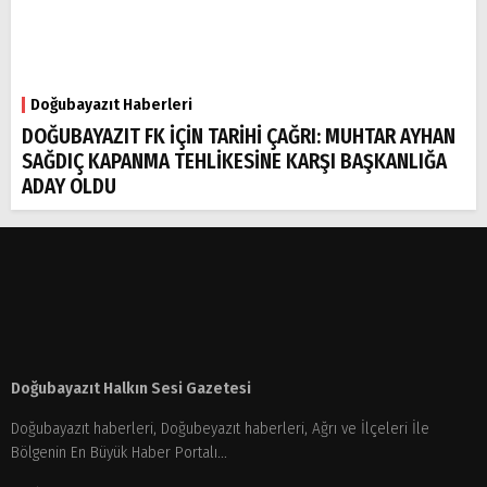
Doğubayazıt Haberleri
DOĞUBAYAZIT FK İÇİN TARİHİ ÇAĞRI: MUHTAR AYHAN
SAĞDIÇ KAPANMA TEHLİKESİNE KARŞI BAŞKANLIĞA
ADAY OLDU
Doğubayazıt Halkın Sesi Gazetesi
Doğubayazıt haberleri, Doğubeyazıt haberleri, Ağrı ve İlçeleri İle
Bölgenin En Büyük Haber Portalı...