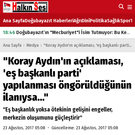
Ana Sayfa
Doğubayazıt Haberleri
Ağrı
Dinî
Politika
Sağlık
Spor
Ta
18:46
Doğubayazıt’ın "Mecburiyet"i İsim Tutmuyor: Bu Kez de Mem u Zîn Oldu!
07:53
Doğubayazıt’ta Ekmek Fiyatlarına Zam
Ana Sayfa
›
Medya
›
"Koray Aydın'ın açıklaması, 'eş başkanlı parti' yapılanması öngörüldüğünün ilanıysa..."
07:16
Doğubayazıt'ta çocukların sırtındaki ağır yük
"Koray Aydın'ın açıklaması,
07:00
DEVLET ve HÜKÜMET
'eş başkanlı parti'
18:29
ÇARŞI CADDESİ YAZ BOZ TAHTASI
yapılanması öngörüldüğünün
ilanıysa..."
"Eş başkanlık yoksa ötekinin gelişini engeller,
merkezin oluşumunu güçleştirir"
•
23 Ağustos, 2017 05:08
Güncelleme: 23 Ağustos, 2017 05:08