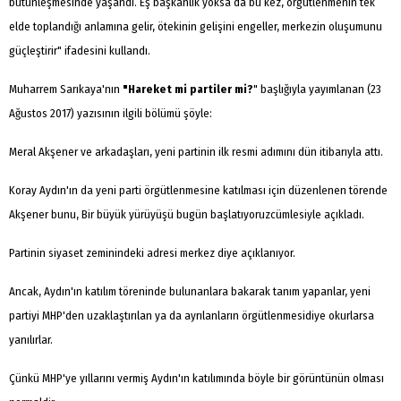
bütünleşmesinde yaşandı. Eş başkanlık yoksa da bu kez, örgütlenmenin tek
elde toplandığı anlamına gelir, ötekinin gelişini engeller, merkezin oluşumunu
güçleştirir" ifadesini kullandı.
Muharrem Sarıkaya'nın
"Hareket mi partiler mi?
" başlığıyla yayımlanan (23
Ağustos 2017) yazısının ilgili bölümü şöyle:
Meral Akşener ve arkadaşları, yeni partinin ilk resmi adımını dün itibarıyla attı.
Koray Aydın'ın da yeni parti örgütlenmesine katılması için düzenlenen törende
Akşener bunu, Bir büyük yürüyüşü bugün başlatıyoruzcümlesiyle açıkladı.
Partinin siyaset zeminindeki adresi merkez diye açıklanıyor.
Ancak, Aydın'ın katılım töreninde bulunanlara bakarak tanım yapanlar, yeni
partiyi MHP'den uzaklaştırılan ya da ayrılanların örgütlenmesidiye okurlarsa
yanılırlar.
Çünkü MHP'ye yıllarını vermiş Aydın'ın katılımında böyle bir görüntünün olması