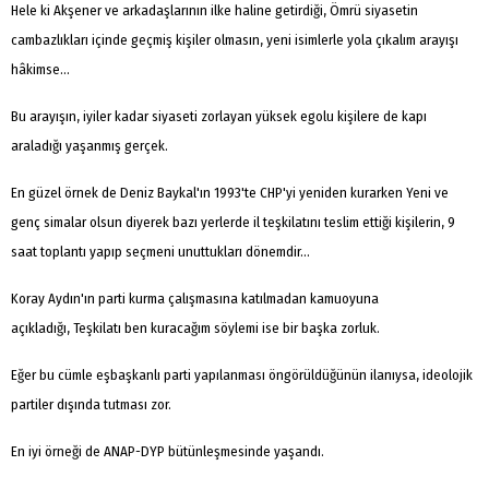
Hele ki Akşener ve arkadaşlarının ilke haline getirdiği, Ömrü siyasetin
cambazlıkları içinde geçmiş kişiler olmasın, yeni isimlerle yola çıkalım arayışı
hâkimse...
Bu arayışın, iyiler kadar siyaseti zorlayan yüksek egolu kişilere de kapı
araladığı yaşanmış gerçek.
En güzel örnek de Deniz Baykal'ın 1993'te CHP'yi yeniden kurarken Yeni ve
genç simalar olsun diyerek bazı yerlerde il teşkilatını teslim ettiği kişilerin, 9
saat toplantı yapıp seçmeni unuttukları dönemdir...
Koray Aydın'ın parti kurma çalışmasına katılmadan kamuoyuna
açıkladığı, Teşkilatı ben kuracağım söylemi ise bir başka zorluk.
Eğer bu cümle eşbaşkanlı parti yapılanması öngörüldüğünün ilanıysa, ideolojik
partiler dışında tutması zor.
En iyi örneği de ANAP-DYP bütünleşmesinde yaşandı.