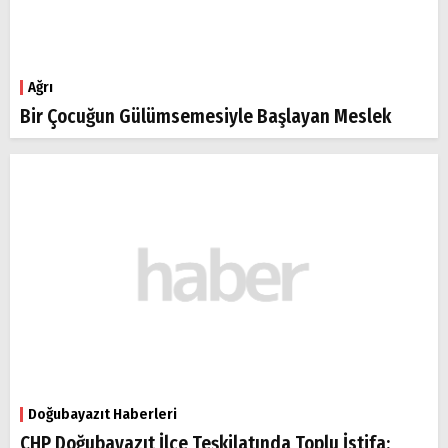
Ağrı
Bir Çocuğun Gülümsemesiyle Başlayan Meslek
Doğubayazıt Haberleri
CHP Doğubayazıt İlçe Teşkilatında Toplu İstifa: