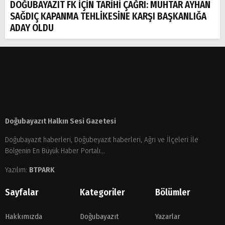
DOĞUBAYAZIT FK İÇİN TARİHİ ÇAĞRI: MUHTAR AYHAN
SAĞDIÇ KAPANMA TEHLİKESİNE KARŞI BAŞKANLIĞA
ADAY OLDU
Doğubayazıt Halkın Sesi Gazetesi
Doğubayazıt haberleri, Doğubeyazıt haberleri, Ağrı ve İlçeleri İle
Bölgenin En Büyük Haber Portalı...
Yazılım:
BTPARK
Sayfalar
Kategoriler
Bölümler
Hakkımızda
Doğubayazıt
Yazarlar