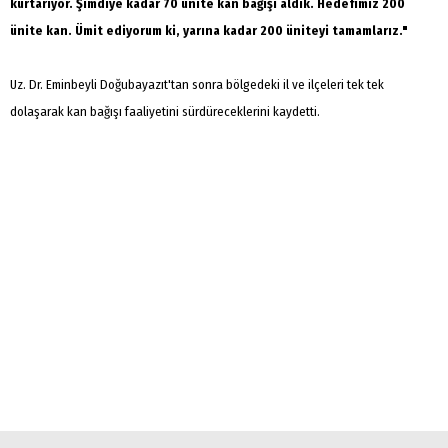
kurtarıyor. Şimdiye kadar 70 ünite kan bağışı aldık. Hedefimiz 200
ünite kan. Ümit ediyorum ki, yarına kadar 200 üniteyi tamamlarız."
Uz. Dr. Eminbeyli Doğubayazıt'tan sonra bölgedeki il ve ilçeleri tek tek
dolaşarak kan bağışı faaliyetini sürdüreceklerini kaydetti.