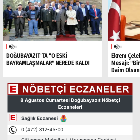
Ağrı
Ağrı
DOĞUBAYAZIT'TA "O ESKİ
Ekrem Çele
BAYRAMLAŞMALAR" NEREDE KALDI
Mesajı: "Bi
Daim Olsun
Arama
Popüler