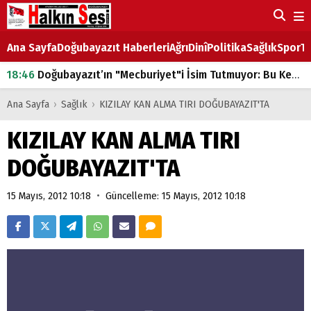
Ana Sayfa
Doğubayazıt Haberleri
Ağrı
Dinî
Politika
Sağlık
Spor
Ta
18:46
Doğubayazıt’ın "Mecburiyet"i İsim Tutmuyor: Bu Kez de Mem u Zîn Oldu!
07:53
Doğubayazıt’ta Ekmek Fiyatlarına Zam
Ana Sayfa
›
Sağlık
›
KIZILAY KAN ALMA TIRI DOĞUBAYAZIT'TA
07:16
Doğubayazıt'ta çocukların sırtındaki ağır yük
KIZILAY KAN ALMA TIRI
07:00
DEVLET ve HÜKÜMET
DOĞUBAYAZIT'TA
18:29
ÇARŞI CADDESİ YAZ BOZ TAHTASI
•
15 Mayıs, 2012 10:18
Güncelleme: 15 Mayıs, 2012 10:18