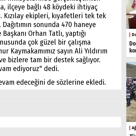
 ilçeye bağlı 48 köydeki ihtiyaç
. Kızılay ekipleri, kıyafetleri tek tek
dı. Dağıtımın sonunda 470 haneye
e Başkanı Orhan Tatlı, yaptığı
Do
onusunda çok güzel bir çalışma
Do
amur Kaymakamımız sayın Ali Yıldırım
ko
e bizlere tam bir destek sağlıyor.
evam ediyoruz" dedi.
evam edeceğini de sözlerine ekledi.
Ağ