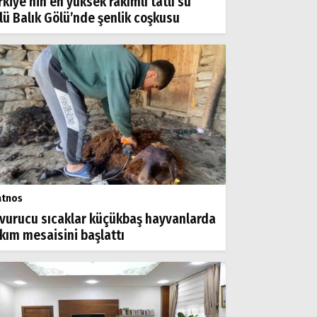
rkiye’nin en yüksek rakımlı tatlı su
lü Balık Gölü’nde şenlik coşkusu
atnos
vurucu sıcaklar küçükbaş hayvanlarda
rkım mesaisini başlattı