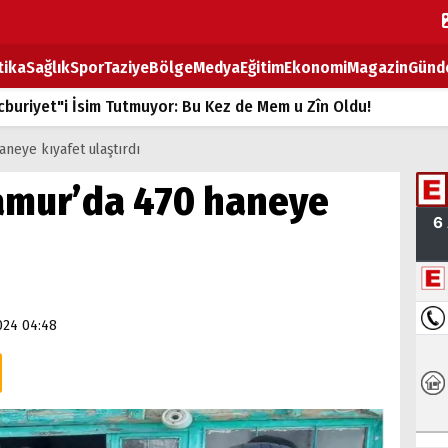
tika
Sağlık
Spor
Taziye
Bölge
Medya
Eğitim
Ekonomi
Magazin
Günd
buriyet"i İsim Tutmuyor: Bu Kez de Mem u Zîn Oldu!
k Fiyatlarına Zam
aneye kıyafet ulaştırdı
ların sırtındaki ağır yük
Hamur’da 470 haneye
T
BOZ TAHTASI
024 04:48