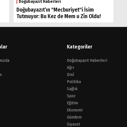
Doğubayazıt Haberleri
Doğubayazıt’ın "Mecburiyet"i İsim
Tutmuyor: Bu Kez de Mem u Zîn Oldu!
alar
Kategoriler
mızda
Doğubayazıt Haberleri
Ağrı
m
Dinî
Politika
Sağlık
Spor
Eğitim
Ekonomi
Gündem
Siyaset