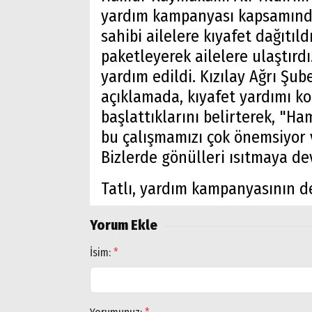
yardım kampanyası kapsamında,
sahibi ailelere kıyafet dağıtıldı
paketleyerek ailelere ulaştır
yardım edildi. Kızılay Ağrı Şub
açıklamada, kıyafet yardımı k
başlattıklarını belirterek, "H
bu çalışmamızı çok önemsiyor v
Bizlerde gönülleri ısıtmaya d
Tatlı, yardım kampanyasının d
Yorum Ekle
İsim:
*
Arama
Popüler