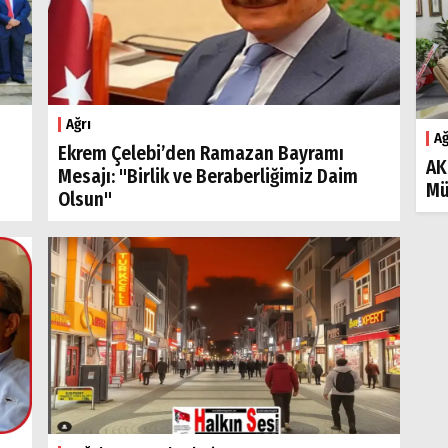
Ağrı
Ağ
Ekrem Çelebi’den Ramazan Bayramı
AK
Mesajı: "Birlik ve Beraberliğimiz Daim
Mü
Olsun"