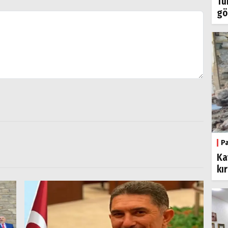
Tü
gö
P
Ka
kı