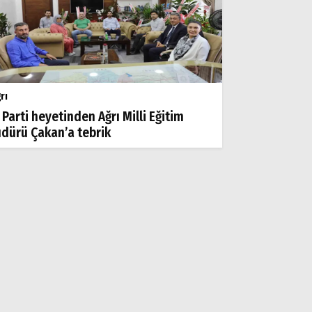
rı
 Parti heyetinden Ağrı Milli Eğitim
dürü Çakan’a tebrik