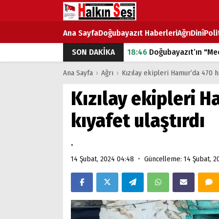
Ana Sayfa
Doğubayazıt Haberleri
Ağrı
Dinî
Poli
SON DAKİKA
18:46
Doğubayazıt’ın "Mec
07:53
Doğubayazıt’ta Ekme
Ana Sayfa
›
Ağrı
›
Kızılay ekipleri Hamur’da 470 h
07:16
Doğubayazıt'ta çocuk
Kızılay ekipleri 
07:00
DEVLET ve HÜKÜME
kıyafet ulaştırdı
18:29
ÇARŞI CADDESİ YAZ 
.
•
14 Şubat, 2024 04:48
Güncelleme: 14 Şubat, 2