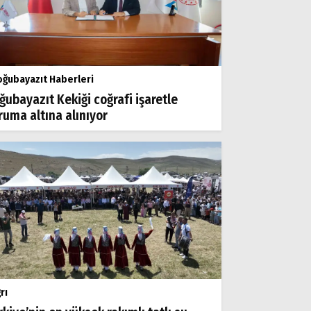
ğubayazıt Haberleri
ğubayazıt Kekiği coğrafi işaretle
ruma altına alınıyor
rı