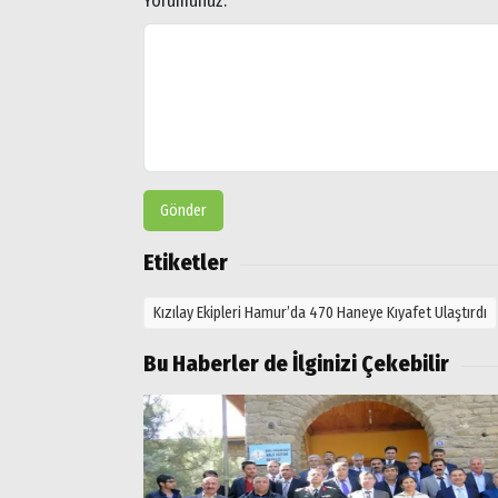
Yorumunuz:
*
Aramalar:
Ağrı
Doğubayazıt
Gönder
Etiketler
Kızılay Ekipleri Hamur’da 470 Haneye Kıyafet Ulaştırdı
Bu Haberler de İlginizi Çekebilir