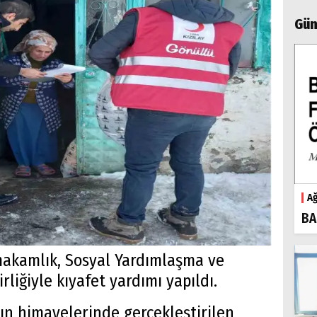
Gün
Ağ
BA
makamlık, Sosyal Yardımlaşma ve
rliğiyle kıyafet yardımı yapıldı.
ın himayelerinde gerçekleştirilen