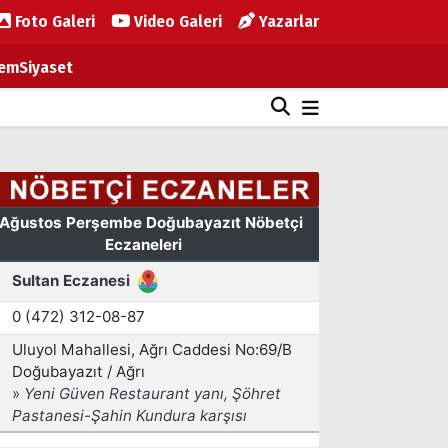
Foto Galeri
Video Galeri
Yazarlar
em
Siyaset