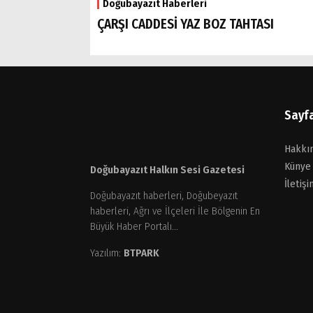
Doğubayazıt Haberleri
ÇARŞI CADDESİ YAZ BOZ TAHTASI
Sayf
Hakkı
Künye
Doğubayazıt Halkın Sesi Gazetesi
İletişi
Doğubayazıt haberleri, Doğubeyazıt
haberleri, Ağrı ve İlçeleri İle Bölgenin En
Büyük Haber Portalı...
Yazılım:
BTPARK