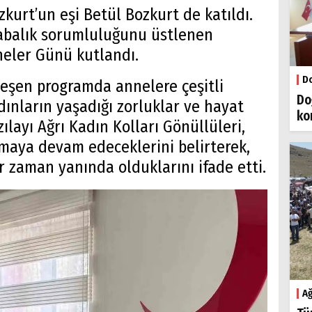
zkurt’un eşi Betül Bozkurt de katıldı.
babalık sorumluluğunu üstlenen
neler Günü kutlandı.
Do
eşen programda annelere çeşitli
Do
dınların yaşadığı zorluklar ve hayat
ko
zılayı Ağrı Kadın Kolları Gönüllüleri,
aya devam edeceklerini belirterek,
r zaman yanında olduklarını ifade etti.
Ağ