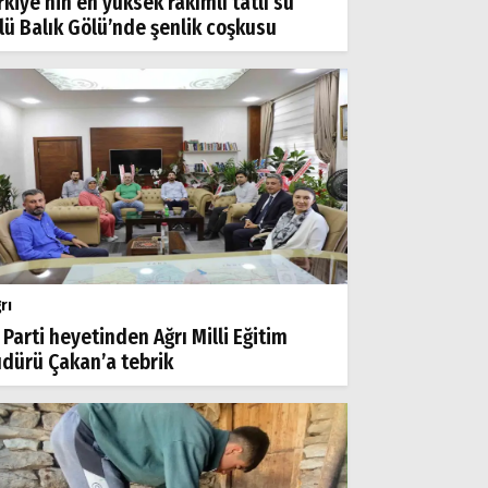
rkiye’nin en yüksek rakımlı tatlı su
lü Balık Gölü’nde şenlik coşkusu
rı
 Parti heyetinden Ağrı Milli Eğitim
dürü Çakan’a tebrik