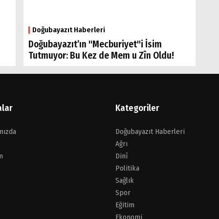
Doğubayazıt Haberleri
Doğubayazıt’ın "Mecburiyet"i İsim
Tutmuyor: Bu Kez de Mem u Zîn Oldu!
alar
Kategoriler
mızda
Doğubayazıt Haberleri
Ağrı
m
Dinî
Politika
Sağlık
Spor
Eğitim
Ekonomi