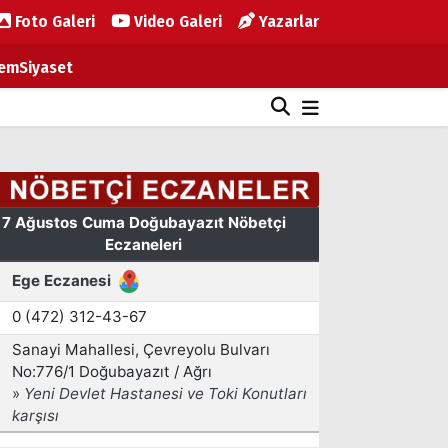
Foto Galeri
Video Galeri
Yazarlar
em
Siyaset