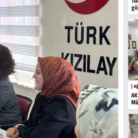
Tü
gö
Ağ
AK
Mü