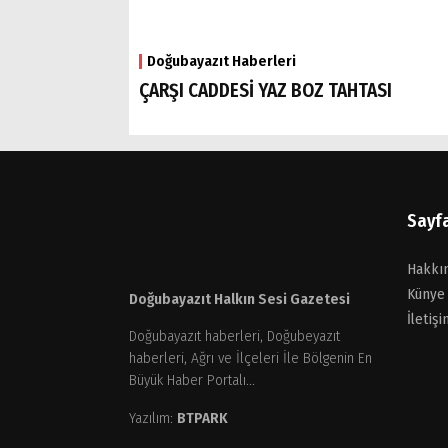
Doğubayazıt Haberleri
ÇARŞI CADDESİ YAZ BOZ TAHTASI
Sayf
Hakkı
Künye
Doğubayazıt Halkın Sesi Gazetesi
İletişi
Doğubayazıt haberleri, Doğubeyazıt
haberleri, Ağrı ve İlçeleri İle Bölgenin En
Büyük Haber Portalı...
Yazılım:
BTPARK