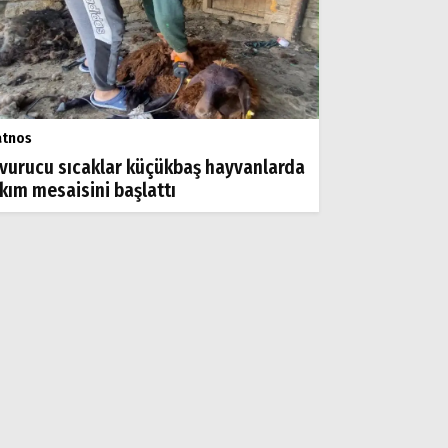
atnos
vurucu sıcaklar küçükbaş hayvanlarda
rkım mesaisini başlattı