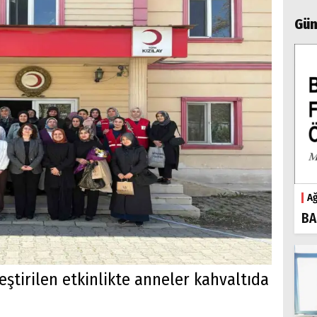
Gün
Ağ
BA
eştirilen etkinlikte anneler kahvaltıda