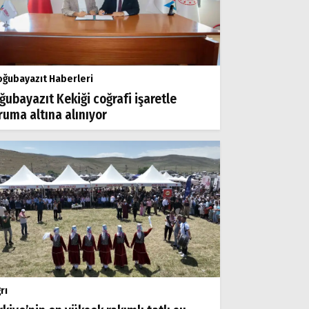
ğubayazıt Haberleri
ğubayazıt Kekiği coğrafi işaretle
ruma altına alınıyor
rı