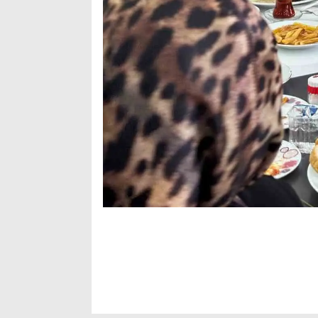
Ağrı
Doğubayazıt