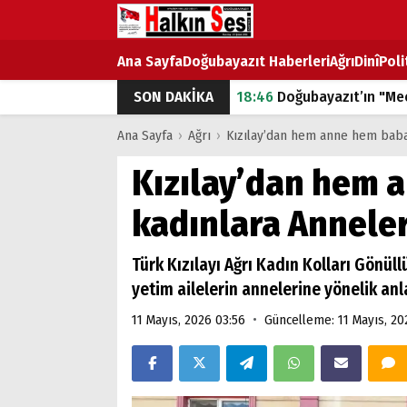
Ana Sayfa
Doğubayazıt Haberleri
Ağrı
Dinî
Poli
SON DAKİKA
18:46
Doğubayazıt’ın "Mec
07:53
Doğubayazıt’ta Ekme
Ana Sayfa
›
Ağrı
›
Kızılay’dan hem anne hem baba
07:16
Doğubayazıt'ta çocuk
Kızılay’dan hem 
07:00
DEVLET ve HÜKÜME
kadınlara Anneler
18:29
ÇARŞI CADDESİ YAZ 
Türk Kızılayı Ağrı Kadın Kolları Gönü
yetim ailelerin annelerine yönelik an
•
11 Mayıs, 2026 03:56
Güncelleme: 11 Mayıs, 20