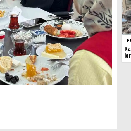
P
Ka
kı