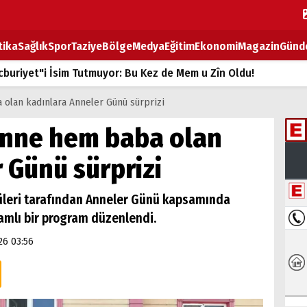
tika
Sağlık
Spor
Taziye
Bölge
Medya
Eğitim
Ekonomi
Magazin
Günd
buriyet"i İsim Tutmuyor: Bu Kez de Mem u Zîn Oldu!
k Fiyatlarına Zam
 olan kadınlara Anneler Günü sürprizi
ların sırtındaki ağır yük
anne hem baba olan
T
 Günü sürprizi
BOZ TAHTASI
llüleri tarafından Anneler Günü kapsamında
lamlı bir program düzenlendi.
26 03:56