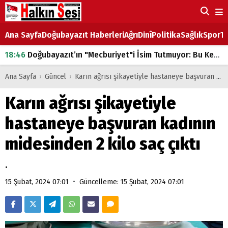
Ana Sayfa
Doğubayazıt Haberleri
Ağrı
Dinî
Politika
Sağlık
Spor
Ta
18:46
Doğubayazıt’ın "Mecburiyet"i İsim Tutmuyor: Bu Kez de Mem u Zîn Oldu!
07:53
Doğubayazıt’ta Ekmek Fiyatlarına Zam
Ana Sayfa
›
Güncel
›
Karın ağrısı şikayetiyle hastaneye başvuran kadının midesinden 2 kilo saç çıktı
07:16
Doğubayazıt'ta çocukların sırtındaki ağır yük
Karın ağrısı şikayetiyle
07:00
DEVLET ve HÜKÜMET
hastaneye başvuran kadının
18:29
ÇARŞI CADDESİ YAZ BOZ TAHTASI
midesinden 2 kilo saç çıktı
.
•
15 Şubat, 2024 07:01
Güncelleme: 15 Şubat, 2024 07:01