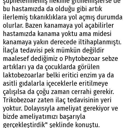
şüphelenmemiş hekime gitmemişlerse de
bu hastamızda da olduğu gibi artık
ilerlemiş tıkanıklıklara yol açmış durumda
olurlar. Bazen kanamaya yol açabilirler
hastamızda kanama yoktu ama midesi
kanamaya yakın derecede iltihaplanmıştı.
Arama
İlaçla tedavisi pek mümkün değildir
Popüler
maalesef dediğimiz o Phytobezoar sebze
Aramalar:
artıkları ya da çocuklarda görülen
Ağrı
laktobezoarlar belki eritici enzim ya da
Doğubayazıt
asitli gıdalarla içeceklerle eritilmeye
çalışılsa da çoğu zaman cerrahi gerekir.
Trikobezoar zaten ilaç tedavisinin yeri
yoktur. Dolayısıyla ameliyat gerekiyor ve
bizde ameliyatımızı başarıyla
gerçekleştirdik" şeklinde konuştu.