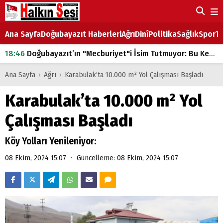
Ana Sayfa
Doğubayazıt Haberleri
Ağrı
Dinî
Politika
Sağlık
Spor
Ta
18:46
Doğubayazıt’ın "Mecburiyet"i İsim Tutmuyor: Bu Kez de Mem u Zîn Oldu!
07:53
Doğubayazıt’ta Ekmek Fiyatlarına Zam
Ana Sayfa
›
Ağrı
›
Karabulak’ta 10.000 m² Yol Çalışması Başladı
07:16
Doğubayazıt'ta çocukların sırtındaki ağır yük
Karabulak’ta 10.000 m² Yol
07:00
DEVLET ve HÜKÜMET
Çalışması Başladı
18:29
ÇARŞI CADDESİ YAZ BOZ TAHTASI
Köy Yolları Yenileniyor:
•
08 Ekim, 2024 15:07
Güncelleme: 08 Ekim, 2024 15:07