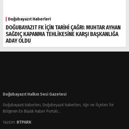
Doğubayazıt Haberleri
DOĞUBAYAZIT FK İÇİN TARİHİ ÇAĞRI: MUHTAR AYHAN
SAĞDIÇ KAPANMA TEHLİKESİNE KARŞI BAŞKANLIĞA
ADAY OLDU
Doğubayazıt Halkın Sesi Gazetesi
Doğubayazıt haberleri, Doğubeyazıt haberleri, Ağrı ve İlçeleri İle
Bölgenin En Büyük Haber Portalı...
Yazılım:
BTPARK