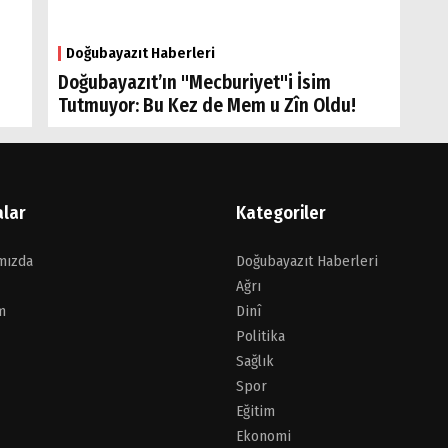
Doğubayazıt Haberleri
Doğubayazıt’ın "Mecburiyet"i İsim
Tutmuyor: Bu Kez de Mem u Zîn Oldu!
alar
Kategoriler
mızda
Doğubayazıt Haberleri
Ağrı
m
Dinî
Politika
Sağlık
Spor
Eğitim
Ekonomi