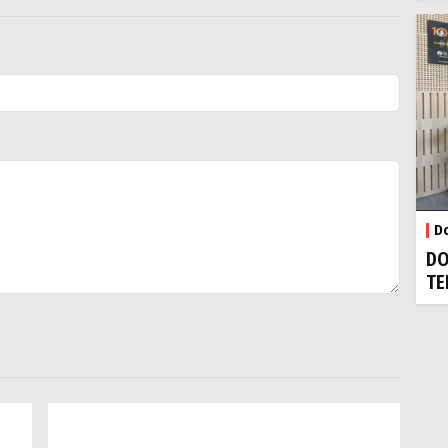
Do
DO
TE