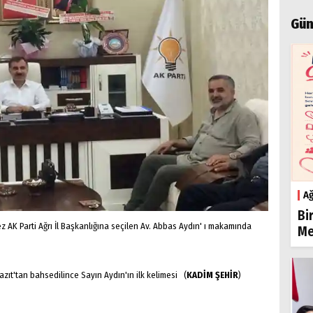
Gün
Ağ
Bi
z AK Parti Ağrı İl Başkanlığına seçilen Av. Abbas Aydın' ı makamında
Me
zıt'tan bahsedilince Sayın Aydın'ın ilk kelimesi (
KADİM ŞEHİR
)