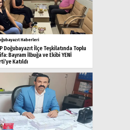
ğubayazıt Haberleri
P Doğubayazıt İlçe Teşkilatında Toplu
tifa: Bayram İlbuğa ve Ekibi YENİ
ti’ye Katıldı