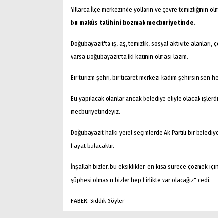
Yıllarca İlçe merkezinde yolların ve çevre temizliğinin 
bu makûs talihini bozmak mecburiyetinde.
Doğubayazıt'ta iş, aş, temizlik, sosyal aktivite alanları, 
varsa Doğubayazıt'ta iki katının olması lazım.
Arama
Bir turizm şehri, bir ticaret merkezi kadim şehirsin sen 
Popüler
Bu yapılacak olanlar ancak belediye eliyle olacak işler
Aramalar:
mecburiyetindeyiz.
Ağrı
Doğubayazıt
Doğubayazıt halkı yerel seçimlerde Ak Partili bir belediy
hayat bulacaktır.
İnşallah bizler, bu eksiklikleri en kısa sürede çözmek i
şüphesi olmasın bizler hep birlikte var olacağız" dedi.
HABER: Sıddık Söyler