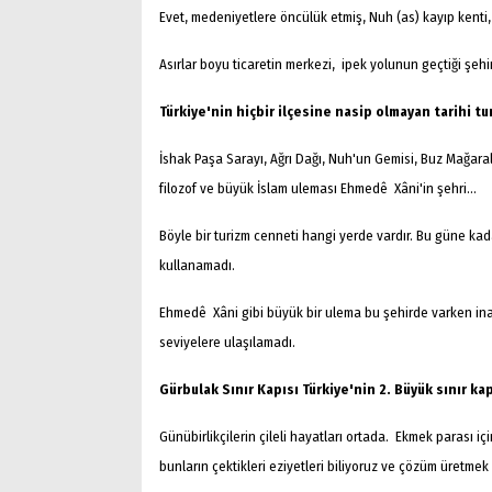
Evet, medeniyetlere öncülük etmiş, Nuh (as) kayıp kenti
Asırlar boyu ticaretin merkezi, ipek yolunun geçtiği şehir
Türkiye'nin hiçbir ilçesine nasip olmayan tarihi tu
İshak Paşa Sarayı, Ağrı Dağı, Nuh'un Gemisi, Buz Mağaral
filozof ve büyük İslam uleması Ehmedê Xâni'in şehri...
Böyle bir turizm cenneti hangi yerde vardır. Bu güne ka
kullanamadı.
Ehmedê Xâni gibi büyük bir ulema bu şehirde varken inan
seviyelere ulaşılamadı.
Gürbulak Sınır Kapısı Türkiye'nin 2. Büyük sınır ka
Günübirlikçilerin çileli hayatları ortada. Ekmek parası i
bunların çektikleri eziyetleri biliyoruz ve çözüm üretmek 