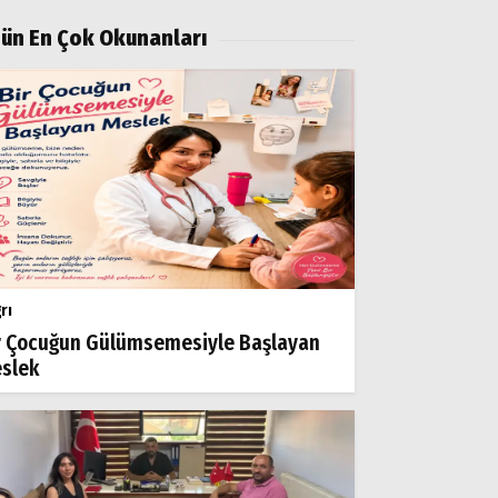
ün En Çok Okunanları
rı
r Çocuğun Gülümsemesiyle Başlayan
slek