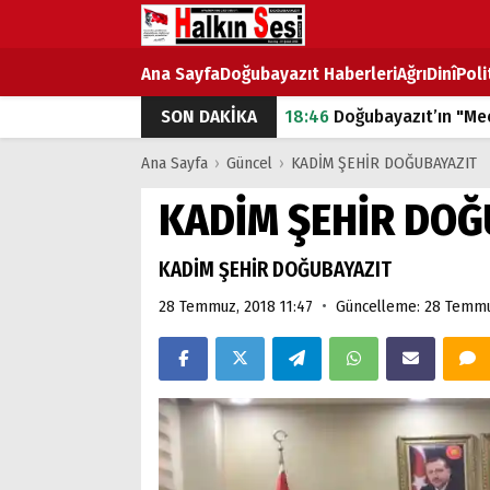
Ana Sayfa
Doğubayazıt Haberleri
Ağrı
Dinî
Poli
SON DAKİKA
18:46
Doğubayazıt’ın "Mec
07:53
Doğubayazıt’ta Ekme
Ana Sayfa
›
Güncel
›
KADİM ŞEHİR DOĞUBAYAZIT
07:16
Doğubayazıt'ta çocuk
KADİM ŞEHİR DOĞ
07:00
DEVLET ve HÜKÜME
KADİM ŞEHİR DOĞUBAYAZIT
18:29
ÇARŞI CADDESİ YAZ 
•
28 Temmuz, 2018 11:47
Güncelleme: 28 Temmu