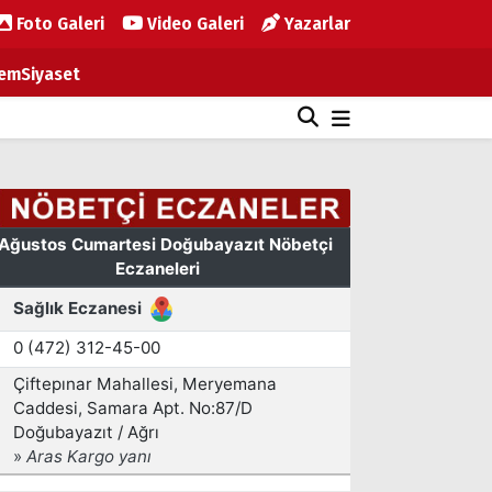
Foto Galeri
Video Galeri
Yazarlar
em
Siyaset