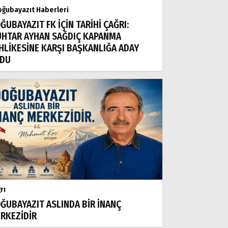
ğubayazıt Haberleri
ĞUBAYAZIT FK İÇİN TARİHİ ÇAĞRI:
HTAR AYHAN SAĞDIÇ KAPANMA
HLİKESİNE KARŞI BAŞKANLIĞA ADAY
DU
rı
ĞUBAYAZIT ASLINDA BİR İNANÇ
RKEZİDİR