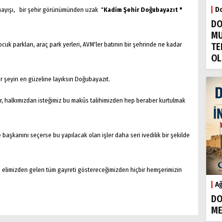
Do
olmayışı, bir şehir görünümünden uzak "
Kadim Şehir Doğubayazıt "
DO
MU
çocuk parkları, araç park yerleri, AVM'ler batının bir şehrinde ne kadar
TE
OL
her şeyin en güzeline layıksın Doğubayazıt.
dir, halkımızdan isteğimiz bu makûs talihimizden hep beraber kurtulmak
e başkanını seçerse bu yapılacak olan işler daha seri ivedilik bir şekilde
çin elimizden gelen tüm gayreti göstereceğimizden hiçbir hemşerimizin
Ağ
DO
ME