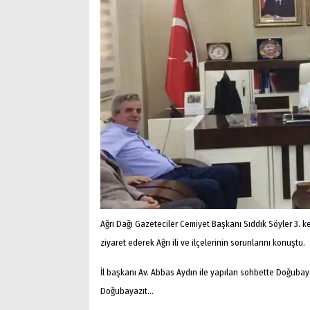
Ağrı Dağı Gazeteciler Cemiyet Başkanı Sıddık Söyler 3. ke
ziyaret ederek Ağrı ili ve ilçelerinin sorunlarını konuştu.
İl başkanı Av. Abbas Aydın ile yapılan sohbette Doğubaya
Doğubayazıt...