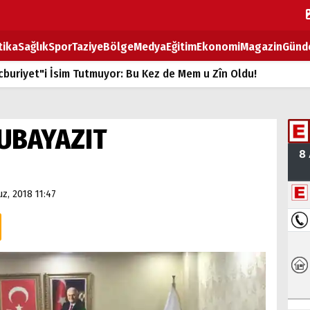
tika
Sağlık
Spor
Taziye
Bölge
Medya
Eğitim
Ekonomi
Magazin
Günd
buriyet"i İsim Tutmuyor: Bu Kez de Mem u Zîn Oldu!
k Fiyatlarına Zam
ların sırtındaki ağır yük
UBAYAZIT
T
BOZ TAHTASI
z, 2018 11:47