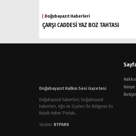
Doğubayazıt Haberleri
ÇARŞI CADDESİ YAZ BOZ TAHTASI
Sayf
Hakkı
Künye
Doğubayazıt Halkın Sesi Gazetesi
İletişi
Doğubayazıt haberleri, Doğubeyazıt
haberleri, Ağrı ve İlçeleri İle Bölgenin En
Büyük Haber Portalı...
Yazılım:
BTPARK