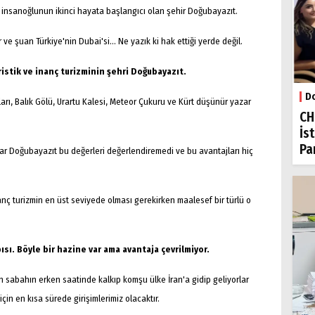
, insanoğlunun ikinci hayata başlangıcı olan şehir Doğubayazıt.
 ve şuan Türkiye'nin Dubai'si... Ne yazık ki hak ettiği yerde değil.
ristik ve inanç turizminin şehri Doğubayazıt.
Do
arı, Balık Gölü, Urartu Kalesi, Meteor Çukuru ve Kürt düşünür yazar
CH
İs
Par
dar Doğubayazıt bu değerleri değerlendiremedi ve bu avantajları hiç
ç turizmin en üst seviyede olması gerekirken maalesef bir türlü o
pısı. Böyle bir hazine var ama avantaja çevrilmiyor.
çin sabahın erken saatinde kalkıp komşu ülke İran'a gidip geliyorlar
için en kısa sürede girişimlerimiz olacaktır.