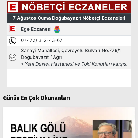
Arama
Günün En Çok Okunanları
Popüler
Aramalar:
Ağrı
Doğubayazıt