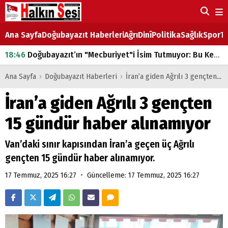
Ana Sayfa
Doğubayazıt Haberleri
Ağrı
Dinî
Politika
Sağlık
Spor
Ta
18:46
Doğubayazıt’ın "Mecburiyet"i İsim Tutmuyor: Bu Kez de Mem u Zîn Oldu!
07:53
Doğubayazıt’ta Ekmek Fiyatlarına Zam
Ana Sayfa
›
Doğubayazıt Haberleri
›
İran’a giden Ağrılı 3 gençten 15 gündür haber alınamıyor
07:16
Doğubayazıt'ta çocukların sırtındaki ağır yük
İran’a giden Ağrılı 3 gençten
07:00
DEVLET ve HÜKÜMET
15 gündür haber alınamıyor
18:29
ÇARŞI CADDESİ YAZ BOZ TAHTASI
Van’daki sınır kapısından İran’a geçen üç Ağrılı
gençten 15 gündür haber alınamıyor.
•
17 Temmuz, 2025 16:27
Güncelleme: 17 Temmuz, 2025 16:27