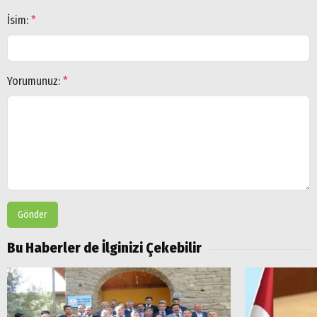
İsim:
*
Arama
Yorumunuz:
*
Popüler
Aramalar:
Ağrı
Doğubayazıt
Gönder
Bu Haberler de İlginizi Çekebilir