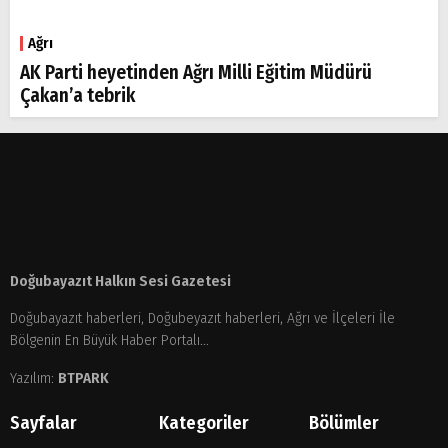
Ağrı
AK Parti heyetinden Ağrı Milli Eğitim Müdürü
Çakan’a tebrik
Doğubayazıt Halkın Sesi Gazetesi
Doğubayazıt haberleri, Doğubeyazıt haberleri, Ağrı ve İlçeleri İle
Bölgenin En Büyük Haber Portalı...
Yazılım:
BTPARK
Sayfalar
Kategoriler
Bölümler