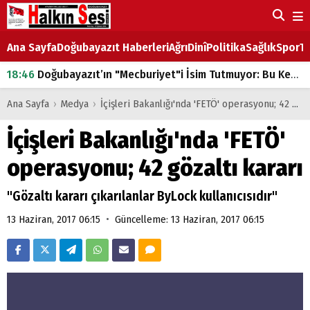
Ana Sayfa
Doğubayazıt Haberleri
Ağrı
Dinî
Politika
Sağlık
Spor
Ta
18:46
Doğubayazıt’ın "Mecburiyet"i İsim Tutmuyor: Bu Kez de Mem u Zîn Oldu!
07:53
Doğubayazıt’ta Ekmek Fiyatlarına Zam
Ana Sayfa
›
Medya
›
İçişleri Bakanlığı'nda 'FETÖ' operasyonu; 42 gözaltı kararı
07:16
Doğubayazıt'ta çocukların sırtındaki ağır yük
İçişleri Bakanlığı'nda 'FETÖ'
07:00
DEVLET ve HÜKÜMET
operasyonu; 42 gözaltı kararı
18:29
ÇARŞI CADDESİ YAZ BOZ TAHTASI
"Gözaltı kararı çıkarılanlar ByLock kullanıcısıdır"
•
13 Haziran, 2017 06:15
Güncelleme: 13 Haziran, 2017 06:15