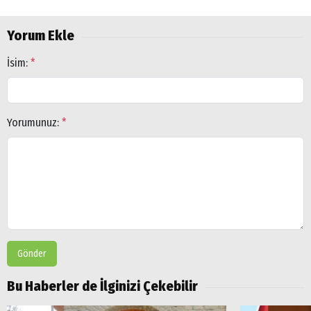
Yorum Ekle
İsim:
*
Yorumunuz:
*
Gönder
Bu Haberler de İlginizi Çekebilir