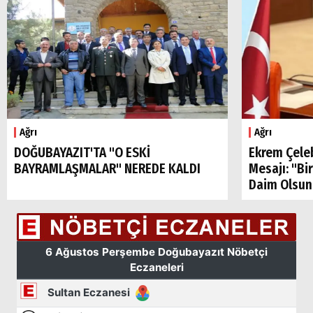
Ağrı
Ağrı
DOĞUBAYAZIT'TA "O ESKİ
Ekrem Çele
BAYRAMLAŞMALAR" NEREDE KALDI
Mesajı: "Bi
Daim Olsun
Arama