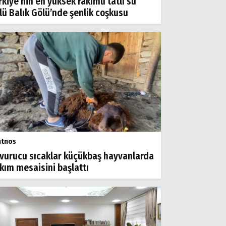
rkiye’nin en yüksek rakımlı tatlı su
lü Balık Gölü’nde şenlik coşkusu
atnos
vurucu sıcaklar küçükbaş hayvanlarda
rkım mesaisini başlattı