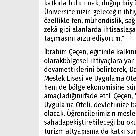
katkıda bulunmak, doğup büyü
Üniversitemizin geleceğin ihti
özellikle fen, mühendislik, sağ
zekâ gibi alanlarda ihtisaslaşa
taşımasını arzu ediyorum."
İbrahim Çeçen, eğitimle kalkın
olarakbölgesel ihtiyaçlara yan
devamettiklerini belirterek, D
Arama
Meslek Lisesi ve Uygulama Otel
hem de bölge ekonomisine sürd
Popüler
amaçladığınıifade etti. Çeçen,
Aramalar:
Ağrı
Uygulama Oteli, devletimize ba
Doğubayazıt
olacak. Öğrencilerimizin mesle
sahadapekiştirebileceği bu ok
turizm altyapısına da katkı su