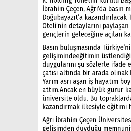
IC Holding Yönetim Kurulu Baş
İbrahim Çeçen, Ağrı’da basın m
Doğubayazıt’a kazandırılacak 
Oteli’nin detaylarını paylaşan 
gençlerin geleceğine açılan kap
Basın buluşmasında Türkiye’n
gelişimindeeğitimin üstlendiği
duygularını şu sözlerle ifade e
çatısı altında bir arada olmak
Yarım asrı aşan iş hayatım bo
attım.Ancak en büyük gurur k
üniversite oldu. Bu topraklard
kazandırmak ilkesiyle eğitimi
Ağrı İbrahim Çeçen Üniversite
gelişimden duyduğu memnuniye