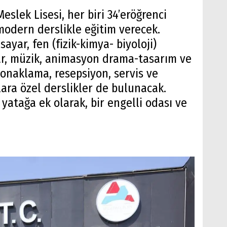
eslek Lisesi, her biri 34’eröğrenci
modern derslikle eğitim verecek.
sayar, fen (fizik-kimya- biyoloji)
lar, müzik, animasyon drama-tasarım ve
konaklama, resepsiyon, servis ve
ara özel derslikler de bulunacak.
yatağa ek olarak, bir engelli odası ve