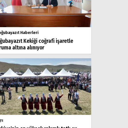
ğubayazıt Haberleri
ğubayazıt Kekiği coğrafi işaretle
ruma altına alınıyor
rı