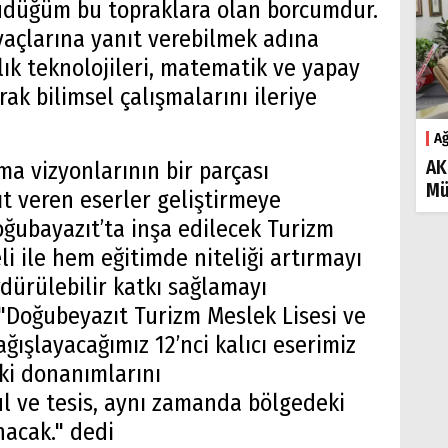
düğüm bu topraklara olan borcumdur.
yaçlarına yanıt verebilmek adına
lık teknolojileri, matematik ve yapay
rak bilimsel çalışmalarını ileriye
Ağ
AK
ma vizyonlarının bir parçası
Mü
ıt veren eserler geliştirmeye
oğubayazıt’ta inşa edilecek Turizm
i ile hem eğitimde niteliği artırmayı
ürülebilir katkı sağlamayı
 "Doğubeyazıt Turizm Meslek Lisesi ve
ğışlayacağımız 12’nci kalıcı eserimiz
ki donanımlarını
ul ve tesis, aynı zamanda bölgedeki
nacak." dedi