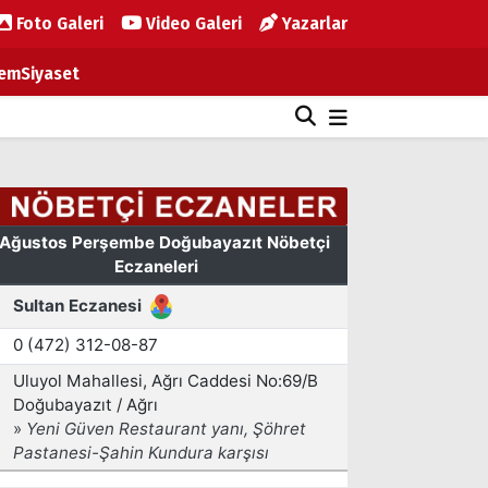
Foto Galeri
Video Galeri
Yazarlar
em
Siyaset