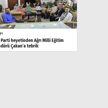
rı
 Parti heyetinden Ağrı Milli Eğitim
dürü Çakan’a tebrik