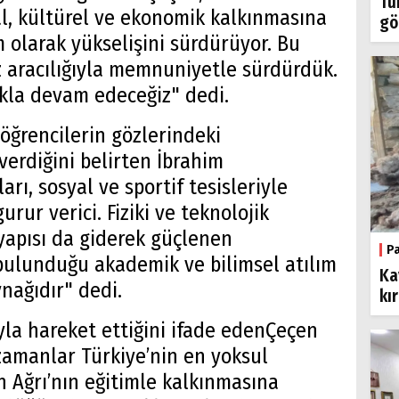
Tü
al, kültürel ve ekonomik kalkınmasına
gö
 olarak yükselişini sürdürüyor. Bu
 aracılığıyla memnuniyetle sürdürdük.
ıkla devam edeceğiz" dedi.
 öğrencilerin gözlerindeki
erdiğini belirten İbrahim
arı, sosyal ve sportif tesisleriyle
rur verici. Fiziki ve teknolojik
 yapısı da giderek güçlenen
P
bulunduğu akademik ve bilimsel atılım
Ka
nağıdır" dedi.
kı
la hareket ettiğini ifade edenÇeçen
 zamanlar Türkiye’nin en yoksul
an Ağrı’nın eğitimle kalkınmasına