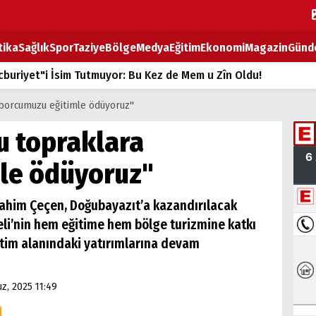
tika
Sağlık
Spor
Taziye
Bölge
Medya
Eğitim
Ekonomi
Magazin
Günd
buriyet"i İsim Tutmuyor: Bu Kez de Mem u Zîn Oldu!
k Fiyatlarına Zam
 borcumuzu eğitimle ödüyoruz"
ların sırtındaki ağır yük
u topraklara
T
le ödüyoruz"
BOZ TAHTASI
rahim Çeçen, Doğubayazıt’a kazandırılacak
li’nin hem eğitime hem bölge turizmine katkı
itim alanındaki yatırımlarına devam
z, 2025 11:49