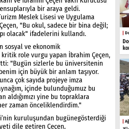
kanı ve İbrahim Çeçen Vakfı Kurucusu
ensuplarıyla bir araya geldi.
Turizm Meslek Lisesi ve Uygulama
Çeçen, "Bu okul, sadece bir bina değil;
ı olacak" ifadelerini kullandı.
Do
Do
in sosyal ve ekonomik
ko
 kritik role vurgu yapan İbrahim Çeçen,
tti: "Bugün sizlerle bu üniversitenin
 benim için büyük bir anlam taşıyor.
yunca çok sayıda projeye imza
aynağım, içinde bulunduğumuz bu
an aldığımızı yine bu topraklara
 her zaman önceliklendirdim."
si’nin kuruluşundan bugünegösterdiği
Ağ
ti dile getiren Çeçen,