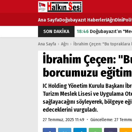
Ana Sayfa
Doğubayazıt Haberleri
Ağrı
Dinî
Poli
18:46
Doğubayazıt’ın "Mec
SON DAKİKA
07:53
Doğubayazıt’ta Ekme
Ana Sayfa
›
Ağrı
›
İbrahim Çeçen: "Bu topraklara
07:16
Doğubayazıt'ta çocuk
İbrahim Çeçen: "B
07:00
DEVLET ve HÜKÜME
borcumuzu eğitim
18:29
ÇARŞI CADDESİ YAZ 
IC Holding Yönetim Kurulu Başkanı İb
Turizm Meslek Lisesi ve Uygulama Ote
sağlayacağını söyleyerek, bölgeye eğ
edeceklerini vurguladı.
•
27 Temmuz, 2025 11:49
Güncelleme: 27 Temmu