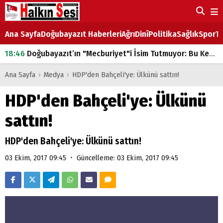
Ana Sayfa
Doğubayazıt Haberleri
Ağrı
Dinî
Politika
Sağlık
Spor
Ta
18:46
Doğubayazıt’ın "Mecburiyet"i İsim Tutmuyor: Bu Kez de Mem u Zîn Oldu!
07:53
Doğubayazıt’ta Ekmek Fiyatlarına Zam
Ana Sayfa
›
Medya
›
HDP'den Bahçeli'ye: Ülkünü sattın!
07:16
Doğubayazıt'ta çocukların sırtındaki ağır yük
HDP'den Bahçeli'ye: Ülkünü
07:00
DEVLET ve HÜKÜMET
sattın!
18:29
ÇARŞI CADDESİ YAZ BOZ TAHTASI
HDP'den Bahçeli'ye: Ülkünü sattın!
•
03 Ekim, 2017 09:45
Güncelleme: 03 Ekim, 2017 09:45