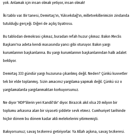
yok. Anlamak için insan olmak yetiyor, insan olmak!
İki tablo var. Bir tanesi, Demirtaş'ın, Yüksekdağ'ın, milletvekillerimizin zindanda
tutulduğu gerçeği. Diğeri de açılış tiyatrosu.
Bu tablodan demokrasi çıkmaz, buradan refah huzur çıkmaz. Bakın Meclis
Başkanı'na adeta kendi masasında yancı gibi oturuyor. Bakın yargı
kurumlarının başkanlarına. Bu yargı kurumlarının başkanlarından halk adalet
bekliyor.
Demirtaş 333 gündür yargı huzuruna çıkarılmış değil. Neden? Çünkü kuvvetler
tek bir elde toplanmış. Sizin amacınız yargılama yapmak değil. Çünkü siz o
yargılamalarda yargılanmaktan korkuyorsunuz.
Ne diyor 'HDP'lilerin yeri Kandil'dir' diyor. Birazcık akıl olsa 20 milyon bir
toplumu arkasına alan bir siyaseti şiddete sevk etmez. Cumhuriyet tarihinde
hiçbir dönem bu dönem kadar akli melekelerini yitirmemişti.
Bakıyorsunuz; savaş tezkeresi getiriyorlar. Ya Allah aşkına, savaş tezkeresi.