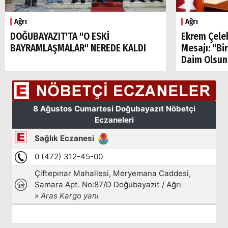
Ağrı
Ağrı
DOĞUBAYAZIT'TA "O ESKİ
Ekrem Çele
BAYRAMLAŞMALAR" NEREDE KALDI
Mesajı: "Bi
Arama
Daim Olsun
Popüler
Aramalar:
Ağrı
Doğubayazıt