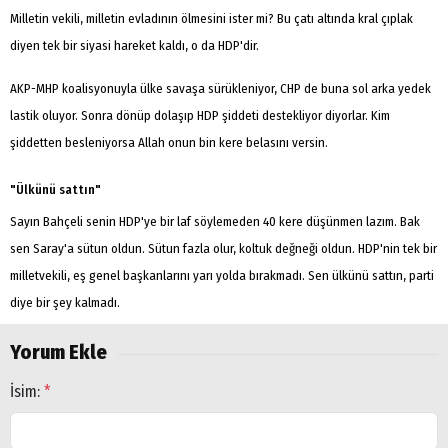
Milletin vekili, milletin evladının ölmesini ister mi? Bu çatı altında kral çıplak
diyen tek bir siyasi hareket kaldı, o da HDP'dir.
AKP-MHP koalisyonuyla ülke savaşa sürükleniyor, CHP de buna sol arka yedek
lastik oluyor. Sonra dönüp dolaşıp HDP şiddeti destekliyor diyorlar. Kim
şiddetten besleniyorsa Allah onun bin kere belasını versin.
"Ülkünü sattın"
Sayın Bahçeli senin HDP'ye bir laf söylemeden 40 kere düşünmen lazım. Bak
sen Saray'a sütun oldun. Sütun fazla olur, koltuk değneği oldun. HDP'nin tek bir
milletvekili, eş genel başkanlarını yarı yolda bırakmadı. Sen ülkünü sattın, parti
diye bir şey kalmadı.
Yorum Ekle
İsim:
*