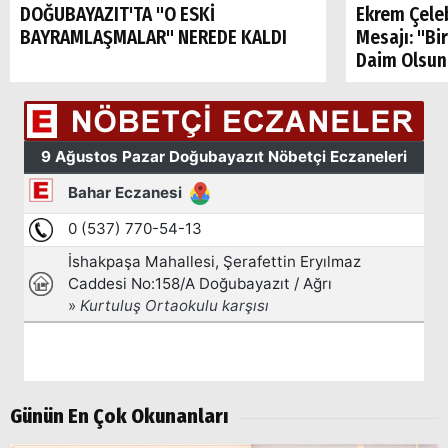
DOĞUBAYAZIT'TA "O ESKİ
Ekrem Çele
BAYRAMLAŞMALAR" NEREDE KALDI
Mesajı: "Bi
Daim Olsun
Arama
Popüler
Aramalar:
Günün En Çok Okunanları
Ağrı
Doğubayazıt