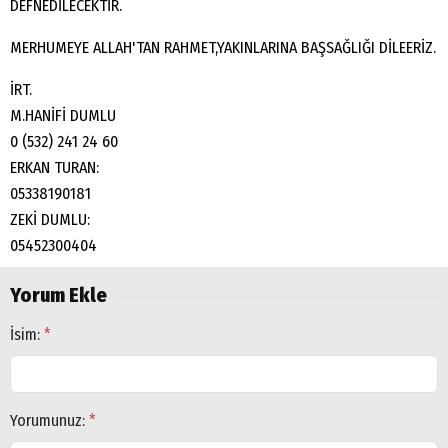
DEFNEDİLECEKTİR.
MERHUMEYE ALLAH'TAN RAHMET,YAKINLARINA BAŞSAĞLIĞI DİLEERİZ.
İRT.
M.HANİFİ DUMLU
‭0 (532) 241 24 60‬
ERKAN TURAN:
05338190181
ZEKİ DUMLU:
05452300404
Yorum Ekle
İsim:
*
Yorumunuz:
*