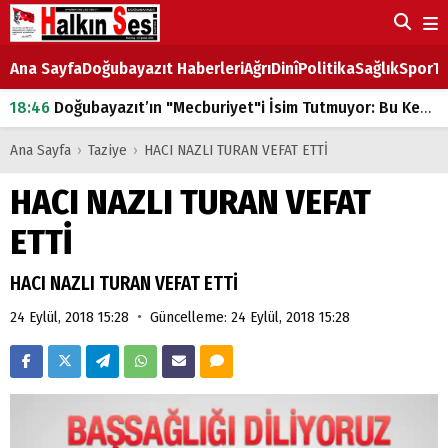
Ana Sayfa
Doğubayazıt Haberleri
Ağrı
Dinî
Politika
Sağlık
Spor
Ta
18:46
Doğubayazıt’ın "Mecburiyet"i İsim Tutmuyor: Bu Kez de Mem u Zîn Oldu!
07:53
Doğubayazıt’ta Ekmek Fiyatlarına Zam
Ana Sayfa
›
Taziye
›
HACI NAZLI TURAN VEFAT ETTİ
07:16
Doğubayazıt'ta çocukların sırtındaki ağır yük
HACI NAZLI TURAN VEFAT
07:00
DEVLET ve HÜKÜMET
ETTİ
18:29
ÇARŞI CADDESİ YAZ BOZ TAHTASI
HACI NAZLI TURAN VEFAT ETTİ
•
24 Eylül, 2018 15:28
Güncelleme: 24 Eylül, 2018 15:28