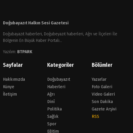
Doğubayazıt Halkın Sesi Gazetesi
Doğubayazıt haberleri, Doğubeyazıt haberleri, Ağrı ve İlçeleri İle
Bölgenin En Büyük Haber Portalı...
Yazılım:
BTPARK
Sayfalar
Kategoriler
Bölümler
Hakkımızda
Doğubayazıt
Yazarlar
Künye
Haberleri
Foto Galeri
İletişim
Ağrı
Video Galeri
Dinî
Son Dakika
Politika
Gazete Arşivi
Sağlık
RSS
Spor
Eğitim