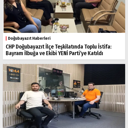
Doğubayazıt Haberleri
CHP Doğubayazıt İlçe Teşkilatında Toplu İstifa:
Bayram İlbuğa ve Ekibi YENİ Parti’ye Katıldı