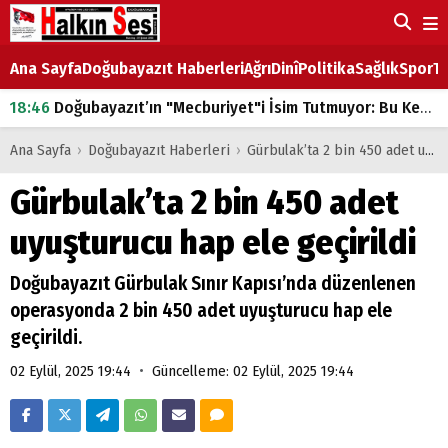
Ana Sayfa
Doğubayazıt Haberleri
Ağrı
Dinî
Politika
Sağlık
Spor
Ta
18:46
Doğubayazıt’ın "Mecburiyet"i İsim Tutmuyor: Bu Kez de Mem u Zîn Oldu!
07:53
Doğubayazıt’ta Ekmek Fiyatlarına Zam
Ana Sayfa
›
Doğubayazıt Haberleri
›
Gürbulak’ta 2 bin 450 adet uyuşturucu hap ele geçirildi
07:16
Doğubayazıt'ta çocukların sırtındaki ağır yük
Gürbulak’ta 2 bin 450 adet
07:00
DEVLET ve HÜKÜMET
uyuşturucu hap ele geçirildi
18:29
ÇARŞI CADDESİ YAZ BOZ TAHTASI
Doğubayazıt Gürbulak Sınır Kapısı’nda düzenlenen
operasyonda 2 bin 450 adet uyuşturucu hap ele
geçirildi.
•
02 Eylül, 2025 19:44
Güncelleme: 02 Eylül, 2025 19:44