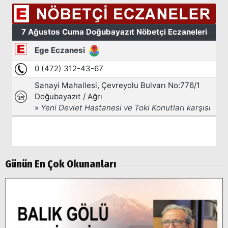
Arama
Günün En Çok Okunanları
Popüler
Aramalar:
Ağrı
Doğubayazıt