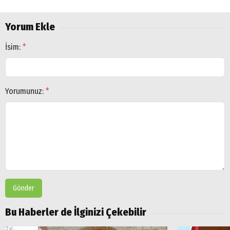
Yorum Ekle
İsim:
*
Yorumunuz:
*
Gönder
Bu Haberler de İlginizi Çekebilir