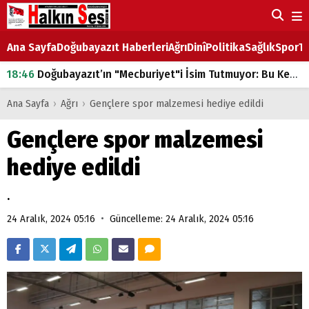
Ana Sayfa
Doğubayazıt Haberleri
Ağrı
Dinî
Politika
Sağlık
Spor
Ta
18:46
Doğubayazıt’ın "Mecburiyet"i İsim Tutmuyor: Bu Kez de Mem u Zîn Oldu!
07:53
Doğubayazıt’ta Ekmek Fiyatlarına Zam
Ana Sayfa
›
Ağrı
›
Gençlere spor malzemesi hediye edildi
07:16
Doğubayazıt'ta çocukların sırtındaki ağır yük
Gençlere spor malzemesi
07:00
DEVLET ve HÜKÜMET
hediye edildi
18:29
ÇARŞI CADDESİ YAZ BOZ TAHTASI
.
•
24 Aralık, 2024 05:16
Güncelleme: 24 Aralık, 2024 05:16