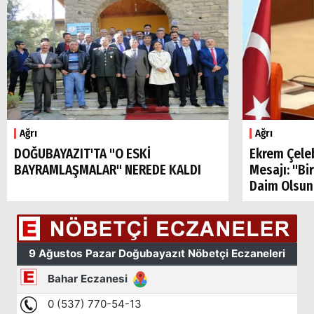
Arama
Ağrı
Ağrı
Popüler
DOĞUBAYAZIT'TA "O ESKİ
Ekrem Çele
Aramalar:
BAYRAMLAŞMALAR" NEREDE KALDI
Mesajı: "Bi
Ağrı
Daim Olsun
Doğubayazıt