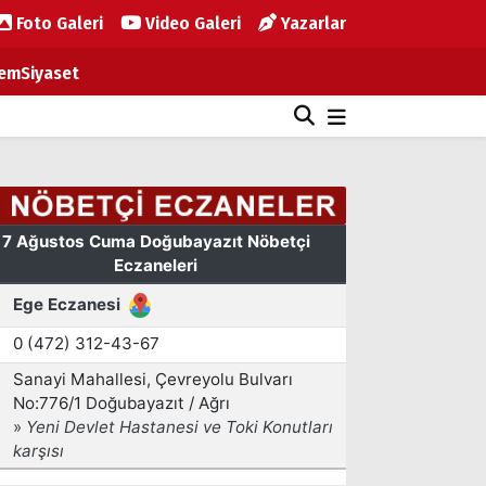
Foto Galeri
Video Galeri
Yazarlar
em
Siyaset