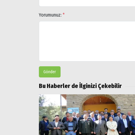
Yorumunuz:
*
Gönder
Arama
Bu Haberler de İlginizi Çekebilir
Popüler
Aramalar:
Ağrı
Doğubayazıt