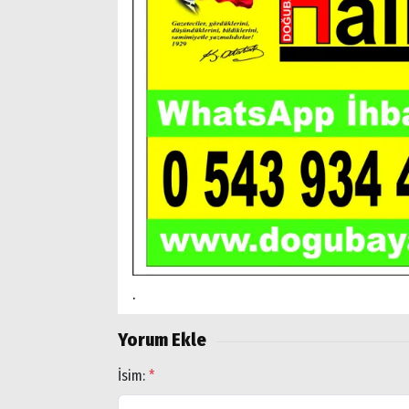
.
Yorum Ekle
İsim:
*