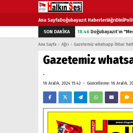
Ana Sayfa
Doğubayazıt Haberleri
Ağrı
Dinî
Poli
SON DAKİKA
18:46
Doğubayazıt’ın "Mec
07:53
Doğubayazıt’ta Ekme
Ana Sayfa
›
Ağrı
›
Gazetemiz whatsapp İhbar hatt
07:16
Doğubayazıt'ta çocuk
Gazetemiz whatsa
07:00
DEVLET ve HÜKÜME
.
18:29
ÇARŞI CADDESİ YAZ 
•
16 Aralık, 2024 15:42
Güncelleme: 16 Aralık, 2