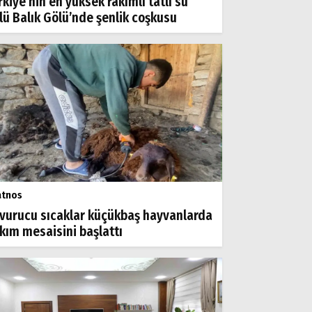
rkiye’nin en yüksek rakımlı tatlı su
lü Balık Gölü’nde şenlik coşkusu
atnos
vurucu sıcaklar küçükbaş hayvanlarda
rkım mesaisini başlattı