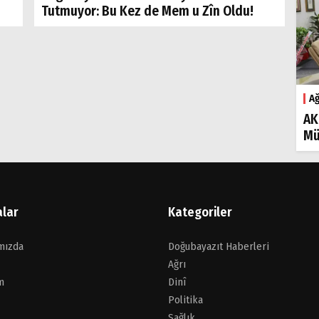
Tutmuyor: Bu Kez de Mem u Zîn Oldu!
Ağ
AK
Mü
alar
Kategoriler
mızda
Doğubayazıt Haberleri
Ağrı
m
Dinî
Politika
Sağlık