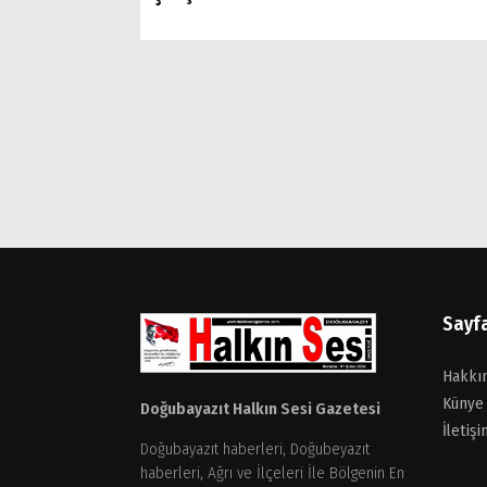
Sayf
Hakkı
Künye
Doğubayazıt Halkın Sesi Gazetesi
İletişi
Doğubayazıt haberleri, Doğubeyazıt
haberleri, Ağrı ve İlçeleri İle Bölgenin En