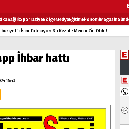
tika
Sağlık
Spor
Taziye
Bölge
Medya
Eğitim
Ekonomi
Magazin
Günd
buriyet"i İsim Tutmuyor: Bu Kez de Mem u Zîn Oldu!
k Fiyatlarına Zam
ı
ların sırtındaki ağır yük
pp İhbar hattı
T
BOZ TAHTASI
024 15:43