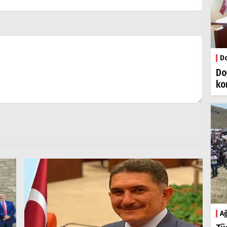
Do
Do
ko
Ağ