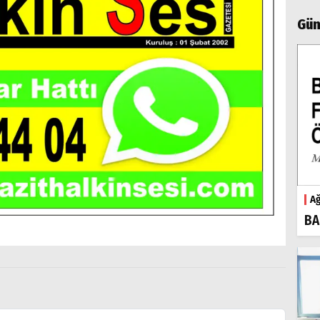
Gün
Ağ
BA