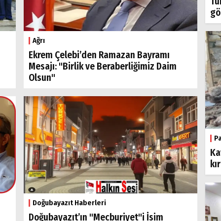
Tü
gö
Ağrı
Ekrem Çelebi’den Ramazan Bayramı
Mesajı: "Birlik ve Beraberliğimiz Daim
Olsun"
P
Ka
kı
Doğubayazıt Haberleri
Doğubayazıt’ın "Mecburiyet"i İsim