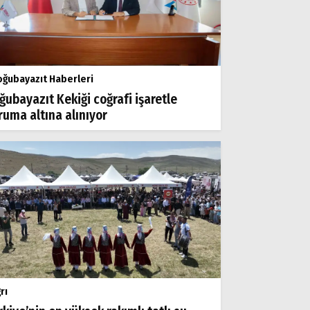
ğubayazıt Haberleri
ğubayazıt Kekiği coğrafi işaretle
ruma altına alınıyor
rı