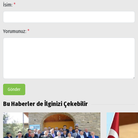
İsim:
*
Arama
Yorumunuz:
*
Popüler
Aramalar:
Ağrı
Doğubayazıt
Gönder
Bu Haberler de İlginizi Çekebilir