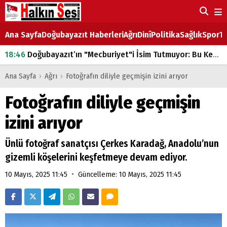
Ana Sayfa
Doğubayazıt Haberleri
Ağrı
Dinî
Politika
Sağlık
Spor
Ta
18:46
Doğubayazıt’ın "Mecburiyet"i İsim Tutmuyor: Bu Kez de Mem u Zîn Oldu!
07:53
Doğubayazıt’ta Ekmek Fiyatlarına Zam
Ana Sayfa
›
Ağrı
›
Fotoğrafın diliyle geçmişin izini arıyor
07:16
Doğubayazıt'ta çocukların sırtındaki ağır yük
Fotoğrafın diliyle geçmişin
07:00
DEVLET ve HÜKÜMET
izini arıyor
18:29
ÇARŞI CADDESİ YAZ BOZ TAHTASI
Ünlü fotoğraf sanatçısı Çerkes Karadağ, Anadolu’nun
gizemli köşelerini keşfetmeye devam ediyor.
•
10 Mayıs, 2025 11:45
Güncelleme: 10 Mayıs, 2025 11:45