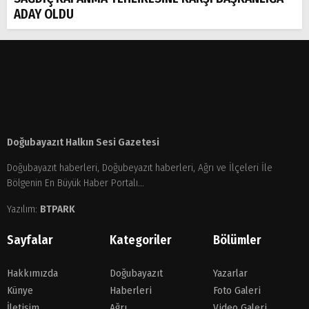
ADAY OLDU
Doğubayazıt Halkın Sesi Gazetesi
Doğubayazıt haberleri, Doğubeyazıt haberleri, Ağrı ve İlçeleri İle
Bölgenin En Büyük Haber Portalı...
Yazılım:
BTPARK
Sayfalar
Kategoriler
Bölümler
Hakkımızda
Doğubayazıt
Yazarlar
Künye
Haberleri
Foto Galeri
İletişim
Ağrı
Video Galeri