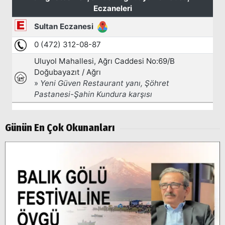
Günün En Çok Okunanları
Arama
Popüler
Aramalar:
Ağrı
Doğubayazıt