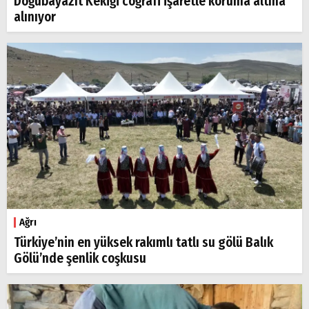
Doğubayazıt Kekiği coğrafi işaretle koruma altına
alınıyor
Ağrı
Türkiye’nin en yüksek rakımlı tatlı su gölü Balık
Gölü’nde şenlik coşkusu