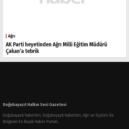
Ağrı
AK Parti heyetinden Ağrı Milli Eğitim Müdürü
Çakan’a tebrik
Doğubayazıt Halkın Sesi Gazetesi
Doğubayazıt haberleri, Doğubeyazıt haberleri, Ağrı ve İlçeleri İle
Bölgenin En Büyük Haber Portalı...