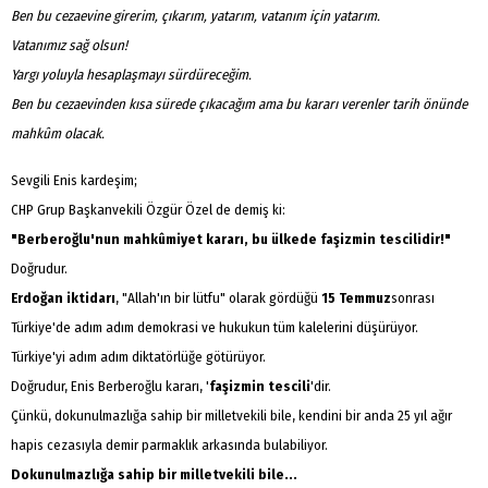
Ben bu cezaevine girerim, çıkarım, yatarım, vatanım için yatarım.
Vatanımız sağ olsun!
Yargı yoluyla hesaplaşmayı sürdüreceğim.
Ben bu cezaevinden kısa sürede çıkacağım ama bu kararı verenler tarih önünde
mahkûm olacak.
Sevgili Enis kardeşim;
CHP Grup Başkanvekili Özgür Özel de demiş ki:
"Berberoğlu'nun mahkûmiyet kararı, bu ülkede faşizmin tescilidir!"
Doğrudur.
Erdoğan iktidarı
, "Allah'ın bir lütfu" olarak gördüğü
15 Temmuz
sonrası
Türkiye'de adım adım demokrasi ve hukukun tüm kalelerini düşürüyor.
Türkiye'yi adım adım diktatörlüğe götürüyor.
Doğrudur, Enis Berberoğlu kararı, '
faşizmin tescili
'dir.
Çünkü, dokunulmazlığa sahip bir milletvekili bile, kendini bir anda 25 yıl ağır
hapis cezasıyla demir parmaklık arkasında bulabiliyor.
Dokunulmazlığa sahip bir milletvekili bile...