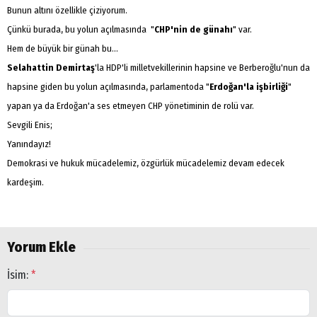
Bunun altını özellikle çiziyorum.
Çünkü burada, bu yolun açılmasında "
CHP'nin de günahı
" var.
Hem de büyük bir günah bu...
Selahattin Demirtaş
'la HDP'li milletvekillerinin hapsine ve Berberoğlu'nun da
hapsine giden bu yolun açılmasında, parlamentoda "
Erdoğan'la işbirliği
"
yapan ya da Erdoğan'a ses etmeyen CHP yönetiminin de rolü var.
Sevgili Enis;
Yanındayız!
Demokrasi ve hukuk mücadelemiz, özgürlük mücadelemiz devam edecek
kardeşim.
Yorum Ekle
İsim:
*