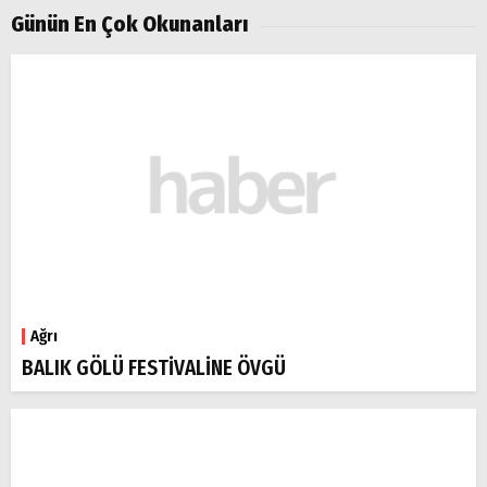
Aramalar:
Günün En Çok Okunanları
Ağrı
Doğubayazıt
Ağrı
BALIK GÖLÜ FESTİVALİNE ÖVGÜ