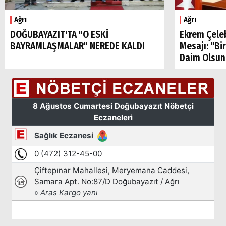
Ağrı
Ağrı
DOĞUBAYAZIT'TA "O ESKİ
Ekrem Çele
BAYRAMLAŞMALAR" NEREDE KALDI
Mesajı: "Bi
Daim Olsun
Arama
Popüler