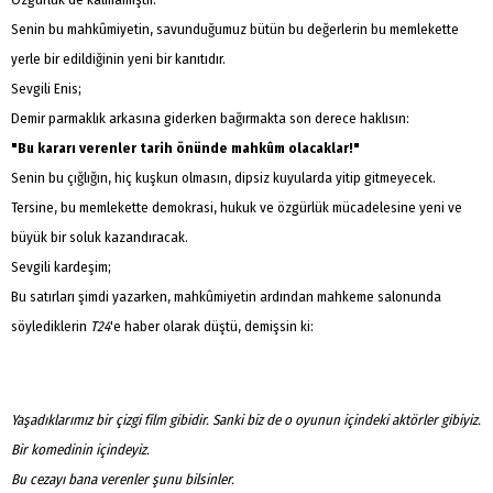
Senin bu mahkûmiyetin, savunduğumuz bütün bu değerlerin bu memlekette
yerle bir edildiğinin yeni bir kanıtıdır.
Sevgili Enis;
Demir parmaklık arkasına giderken bağırmakta son derece haklısın:
"Bu kararı verenler tarih önünde mahkûm olacaklar!"
Senin bu çığlığın, hiç kuşkun olmasın, dipsiz kuyularda yitip gitmeyecek.
Tersine, bu memlekette demokrasi, hukuk ve özgürlük mücadelesine yeni ve
büyük bir soluk kazandıracak.
Sevgili kardeşim;
Bu satırları şimdi yazarken, mahkûmiyetin ardından mahkeme salonunda
söylediklerin
T24
'e haber olarak düştü, demişsin ki:
Yaşadıklarımız bir çizgi film gibidir. Sanki biz de o oyunun içindeki aktörler gibiyiz.
Bir komedinin içindeyiz.
Bu cezayı bana verenler şunu bilsinler.