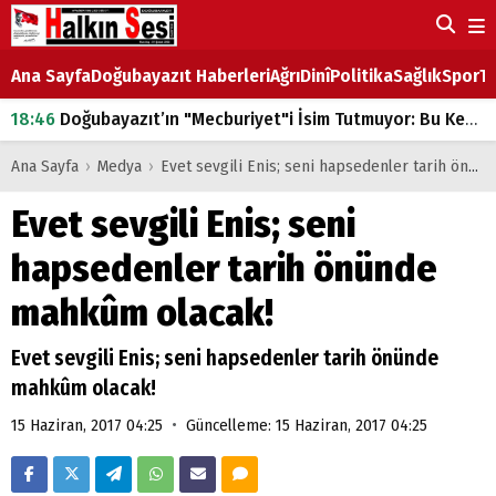
Ana Sayfa
Doğubayazıt Haberleri
Ağrı
Dinî
Politika
Sağlık
Spor
Ta
18:46
Doğubayazıt’ın "Mecburiyet"i İsim Tutmuyor: Bu Kez de Mem u Zîn Oldu!
07:53
Doğubayazıt’ta Ekmek Fiyatlarına Zam
Ana Sayfa
›
Medya
›
Evet sevgili Enis; seni hapsedenler tarih önünde mahkûm olacak!
07:16
Doğubayazıt'ta çocukların sırtındaki ağır yük
Evet sevgili Enis; seni
07:00
DEVLET ve HÜKÜMET
hapsedenler tarih önünde
18:29
ÇARŞI CADDESİ YAZ BOZ TAHTASI
mahkûm olacak!
Evet sevgili Enis; seni hapsedenler tarih önünde
mahkûm olacak!
•
15 Haziran, 2017 04:25
Güncelleme: 15 Haziran, 2017 04:25