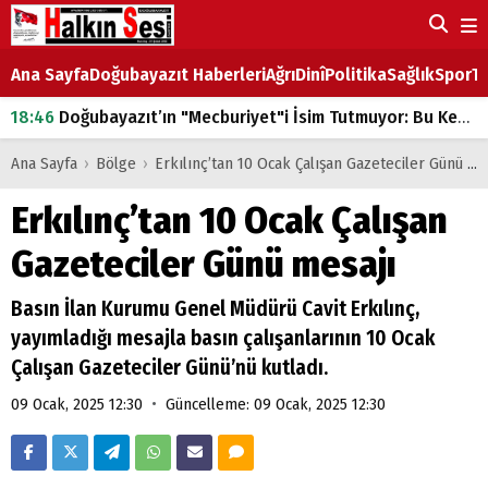
Ana Sayfa
Doğubayazıt Haberleri
Ağrı
Dinî
Politika
Sağlık
Spor
Ta
18:46
Doğubayazıt’ın "Mecburiyet"i İsim Tutmuyor: Bu Kez de Mem u Zîn Oldu!
07:53
Doğubayazıt’ta Ekmek Fiyatlarına Zam
Ana Sayfa
›
Bölge
›
Erkılınç’tan 10 Ocak Çalışan Gazeteciler Günü mesajı
07:16
Doğubayazıt'ta çocukların sırtındaki ağır yük
Erkılınç’tan 10 Ocak Çalışan
07:00
DEVLET ve HÜKÜMET
Gazeteciler Günü mesajı
18:29
ÇARŞI CADDESİ YAZ BOZ TAHTASI
Basın İlan Kurumu Genel Müdürü Cavit Erkılınç,
yayımladığı mesajla basın çalışanlarının 10 Ocak
Çalışan Gazeteciler Günü’nü kutladı.
•
09 Ocak, 2025 12:30
Güncelleme: 09 Ocak, 2025 12:30