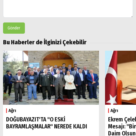
Gönder
Bu Haberler de İlginizi Çekebilir
Ağrı
Ağrı
DOĞUBAYAZIT'TA "O ESKİ
Ekrem Çele
BAYRAMLAŞMALAR" NEREDE KALDI
Mesajı: "Bi
Daim Olsun