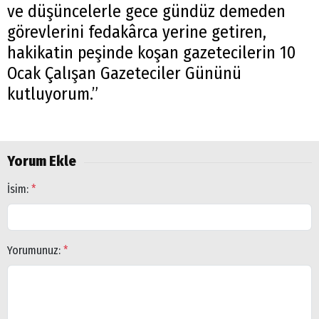
ve düşüncelerle gece gündüz demeden
görevlerini fedakârca yerine getiren,
hakikatin peşinde koşan gazetecilerin 10
Ocak Çalışan Gazeteciler Gününü
kutluyorum.”
Arama
Yorum Ekle
Popüler
İsim:
*
Aramalar:
Ağrı
Doğubayazıt
Yorumunuz:
*