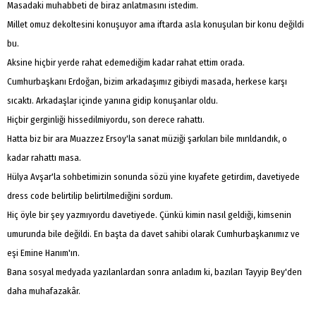
Masadaki muhabbeti de biraz anlatmasını istedim.
Millet omuz dekoltesini konuşuyor ama iftarda asla konuşulan bir konu değildi
bu.
Aksine hiçbir yerde rahat edemediğim kadar rahat ettim orada.
Cumhurbaşkanı Erdoğan, bizim arkadaşımız gibiydi masada, herkese karşı
sıcaktı. Arkadaşlar içinde yanına gidip konuşanlar oldu.
Hiçbir gerginliği hissedilmiyordu, son derece rahattı.
Hatta biz bir ara Muazzez Ersoy'la sanat müziği şarkıları bile mırıldandık, o
kadar rahattı masa.
Hülya Avşar'la sohbetimizin sonunda sözü yine kıyafete getirdim, davetiyede
dress code belirtilip belirtilmediğini sordum.
Hiç öyle bir şey yazmıyordu davetiyede. Çünkü kimin nasıl geldiği, kimsenin
umurunda bile değildi. En başta da davet sahibi olarak Cumhurbaşkanımız ve
eşi Emine Hanım'ın.
Bana sosyal medyada yazılanlardan sonra anladım ki, bazıları Tayyip Bey'den
daha muhafazakâr.