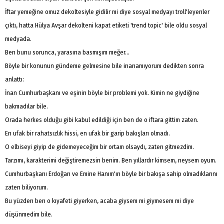
İftar yemeğine omuz dekoltesiyle gidilir mi diye sosyal medyayı troll'leyenler
çıktı, hatta Hülya Avşar dekolteni kapat etiketi 'trend topic' bile oldu sosyal
medyada.
Ben bunu sorunca, yarasına basmışım meğer...
Böyle bir konunun gündeme gelmesine bile inanamıyorum dedikten sonra
anlattı:
İnan Cumhurbaşkanı ve eşinin böyle bir problemi yok. Kimin ne giydiğine
bakmadılar bile.
Orada herkes olduğu gibi kabul edildiği için ben de o iftara gittim zaten.
En ufak bir rahatsızlık hissi, en ufak bir garip bakışları olmadı.
O elbiseyi giyip de gidemeyeceğim bir ortam olsaydı, zaten gitmezdim.
Tarzımı, karakterimi değiştiremezsin benim. Ben yıllardır kimsem, neysem oyum.
Cumhurbaşkanı Erdoğan ve Emine Hanım'ın böyle bir bakışa sahip olmadıklarını
zaten biliyorum.
Bu yüzden ben o kıyafeti giyerken, acaba giysem mi giymesem mi diye
düşünmedim bile.