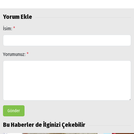
Yorum Ekle
İsim:
*
Arama
Popüler
Yorumunuz:
*
Aramalar:
Ağrı
Doğubayazıt
Gönder
Bu Haberler de İlginizi Çekebilir