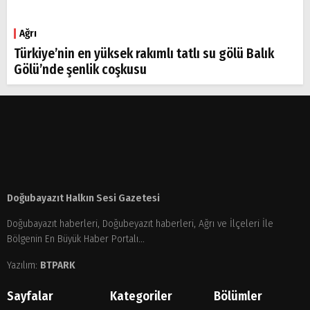
Ağrı
Türkiye’nin en yüksek rakımlı tatlı su gölü Balık
Gölü’nde şenlik coşkusu
Doğubayazıt Halkın Sesi Gazetesi
Doğubayazıt haberleri, Doğubeyazıt haberleri, Ağrı ve İlçeleri İle
Bölgenin En Büyük Haber Portalı...
Yazılım:
BTPARK
Sayfalar
Kategoriler
Bölümler