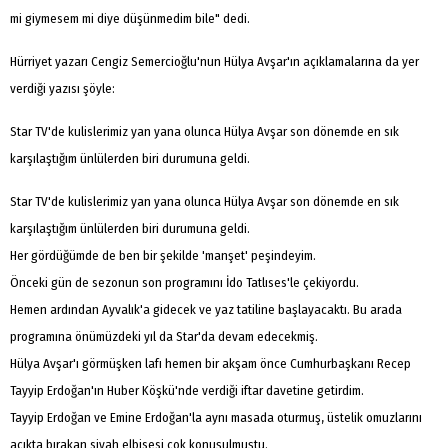
mi giymesem mi diye düşünmedim bile" dedi.
Hürriyet yazarı Cengiz Semercioğlu'nun Hülya Avşar'ın açıklamalarına da yer
verdiği yazısı şöyle:
Star TV'de kulislerimiz yan yana olunca Hülya Avşar son dönemde en sık
karşılaştığım ünlülerden biri durumuna geldi.
Star TV'de kulislerimiz yan yana olunca Hülya Avşar son dönemde en sık
karşılaştığım ünlülerden biri durumuna geldi.
Her gördüğümde de ben bir şekilde 'manşet' peşindeyim.
Önceki gün de sezonun son programını İdo Tatlıses'le çekiyordu.
Hemen ardından Ayvalık'a gidecek ve yaz tatiline başlayacaktı. Bu arada
programına önümüzdeki yıl da Star'da devam edecekmiş.
Hülya Avşar'ı görmüşken lafı hemen bir akşam önce Cumhurbaşkanı Recep
Tayyip Erdoğan'ın Huber Köşkü'nde verdiği iftar davetine getirdim.
Tayyip Erdoğan ve Emine Erdoğan'la aynı masada oturmuş, üstelik omuzlarını
açıkta bırakan siyah elbisesi çok konuşulmuştu.