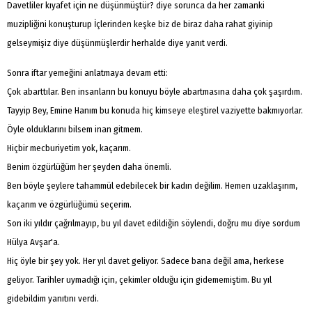
Davetliler kıyafet için ne düşünmüştür? diye sorunca da her zamanki
muzipliğini konuşturup İçlerinden keşke biz de biraz daha rahat giyinip
gelseymişiz diye düşünmüşlerdir herhalde diye yanıt verdi.
Sonra iftar yemeğini anlatmaya devam etti:
Çok abarttılar. Ben insanların bu konuyu böyle abartmasına daha çok şaşırdım.
Tayyip Bey, Emine Hanım bu konuda hiç kimseye eleştirel vaziyette bakmıyorlar.
Öyle olduklarını bilsem inan gitmem.
Hiçbir mecburiyetim yok, kaçarım.
Benim özgürlüğüm her şeyden daha önemli.
Ben böyle şeylere tahammül edebilecek bir kadın değilim. Hemen uzaklaşırım,
kaçarım ve özgürlüğümü seçerim.
Son iki yıldır çağrılmayıp, bu yıl davet edildiğin söylendi, doğru mu diye sordum
Hülya Avşar'a.
Hiç öyle bir şey yok. Her yıl davet geliyor. Sadece bana değil ama, herkese
geliyor. Tarihler uymadığı için, çekimler olduğu için gidememiştim. Bu yıl
gidebildim yanıtını verdi.