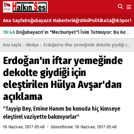
Ana Sayfa
Doğubayazıt Haberleri
Ağrı
Dinî
Politika
Sağlık
Spor
Ta
18:46
Doğubayazıt’ın "Mecburiyet"i İsim Tutmuyor: Bu Kez de Mem u Zîn Oldu!
07:53
Doğubayazıt’ta Ekmek Fiyatlarına Zam
Ana Sayfa
›
Medya
›
Erdoğan'ın iftar yemeğinde dekolte giydiği için eleştirilen Hülya Avşar'dan açıklama
07:16
Doğubayazıt'ta çocukların sırtındaki ağır yük
Erdoğan'ın iftar yemeğinde
07:00
DEVLET ve HÜKÜMET
dekolte giydiği için
18:29
ÇARŞI CADDESİ YAZ BOZ TAHTASI
eleştirilen Hülya Avşar'dan
açıklama
"Tayyip Bey, Emine Hanım bu konuda hiç kimseye
eleştirel vaziyette bakmıyorlar"
•
16 Haziran, 2017 05:48
Güncelleme: 16 Haziran, 2017 05:48