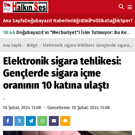
Ana Sayfa
Doğubayazıt Haberleri
Ağrı
Dinî
Politika
Sağlık
Spor
Ta
18:46
Doğubayazıt’ın "Mecburiyet"i İsim Tutmuyor: Bu Kez de Mem u Zîn Oldu!
07:53
Doğubayazıt’ta Ekmek Fiyatlarına Zam
Ana Sayfa
›
Bölge
›
Elektronik sigara tehlikesi: Gençlerde sigara içme oranının 10 katına ulaştı
07:16
Doğubayazıt'ta çocukların sırtındaki ağır yük
Elektronik sigara tehlikesi:
07:00
DEVLET ve HÜKÜMET
Gençlerde sigara içme
18:29
ÇARŞI CADDESİ YAZ BOZ TAHTASI
oranının 10 katına ulaştı
.
•
10 Şubat, 2024 13:08
Güncelleme: 10 Şubat, 2024 13:08