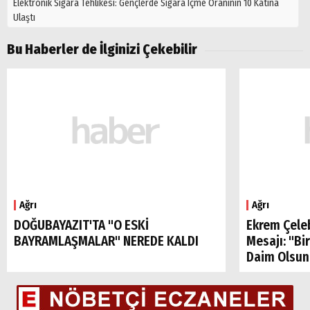
Elektronik Sigara Tehlikesi: Gençlerde Sigara Içme Oranının 10 Katına
Ulaştı
Bu Haberler de İlginizi Çekebilir
Ağrı
Ağrı
DOĞUBAYAZIT'TA "O ESKİ
Ekrem Çele
BAYRAMLAŞMALAR" NEREDE KALDI
Mesajı: "Bi
Daim Olsun