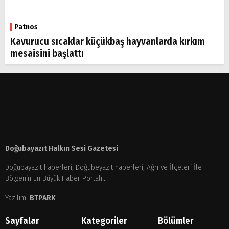
Patnos
Kavurucu sıcaklar küçükbaş hayvanlarda kırkım
mesaisini başlattı
Doğubayazıt Halkın Sesi Gazetesi
Doğubayazıt haberleri, Doğubeyazıt haberleri, Ağrı ve İlçeleri İle
Bölgenin En Büyük Haber Portalı...
Yazılım:
BTPARK
Sayfalar
Kategoriler
Bölümler