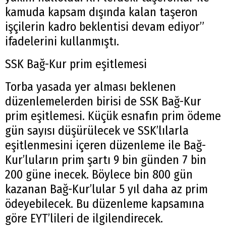
kamuda kapsam dışında kalan taşeron
işçilerin kadro beklentisi devam ediyor”
ifadelerini kullanmıştı.
SSK Bağ-Kur prim eşitlemesi
Torba yasada yer alması beklenen
düzenlemelerden birisi de SSK Bağ-Kur
prim eşitlemesi. Küçük esnafın prim ödeme
gün sayısı düşürülecek ve SSK’lılarla
eşitlenmesini içeren düzenleme ile Bağ-
Arama
Kur’luların prim şartı 9 bin günden 7 bin
Popüler
200 güne inecek. Böylece bin 800 gün
Aramalar:
kazanan Bağ-Kur’lular 5 yıl daha az prim
Ağrı
Doğubayazıt
ödeyebilecek. Bu düzenleme kapsamına
göre EYT’lileri de ilgilendirecek.