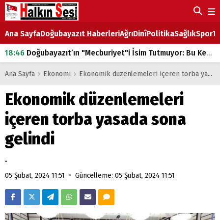
Ana Sayfa
Doğubayazıt Haberleri
Ağrı
Dinî
Politika
Sağlık
Spor
Ta
18:46
Doğubayazıt’ın "Mecburiyet"i İsim Tutmuyor: Bu Kez de Mem u Zîn Oldu!
07:53
Doğubayazıt’ta Ekmek Fiyatlarına Zam
Ana Sayfa
›
Ekonomi
›
Ekonomik düzenlemeleri içeren torba yasada sona gelindi
07:16
Doğubayazıt'ta çocukların sırtındaki ağır yük
Ekonomik düzenlemeleri
07:00
DEVLET ve HÜKÜMET
içeren torba yasada sona
18:29
ÇARŞI CADDESİ YAZ BOZ TAHTASI
gelindi
.
•
05 Şubat, 2024 11:51
Güncelleme: 05 Şubat, 2024 11:51