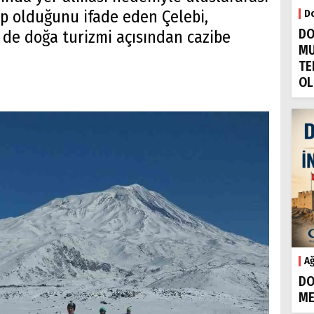
Do
p olduğunu ifade eden Çelebi,
DO
 de doğa turizmi açısından cazibe
MU
TE
OL
Ağ
DO
ME