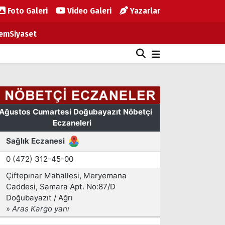
Foto Galeri
Video Galeri
Yazarlar
em
Siyaset