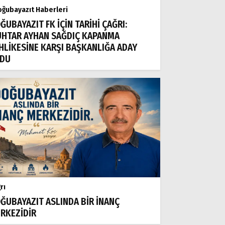
ğubayazıt Haberleri
ĞUBAYAZIT FK İÇİN TARİHİ ÇAĞRI:
HTAR AYHAN SAĞDIÇ KAPANMA
HLİKESİNE KARŞI BAŞKANLIĞA ADAY
DU
rı
ĞUBAYAZIT ASLINDA BİR İNANÇ
RKEZİDİR