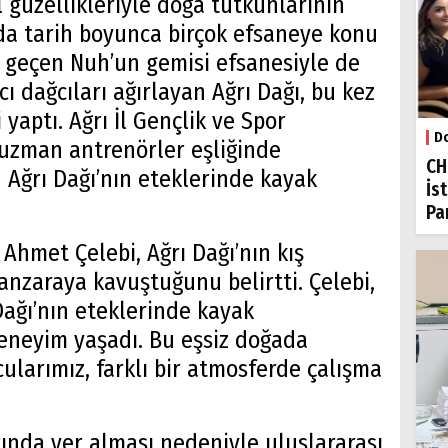
 güzellikleriyle doğa tutkunlarının
nda tarih boyunca birçok efsaneye konu
ı geçen Nuh’un gemisi efsanesiyle de
ncı dağcıları ağırlayan Ağrı Dağı, bu kez
 yaptı. Ağrı İl Gençlik ve Spor
Do
 uzman antrenörler eşliğinde
CH
n Ağrı Dağı’nın eteklerinde kayak
İs
Par
 Ahmet Çelebi, Ağrı Dağı’nın kış
manzaraya kavuştuğunu belirtti. Çelebi,
Dağı’nın eteklerinde kayak
eneyim yaşadı. Bu eşsiz doğada
larımız, farklı bir atmosferde çalışma
ırında yer alması nedeniyle uluslararası