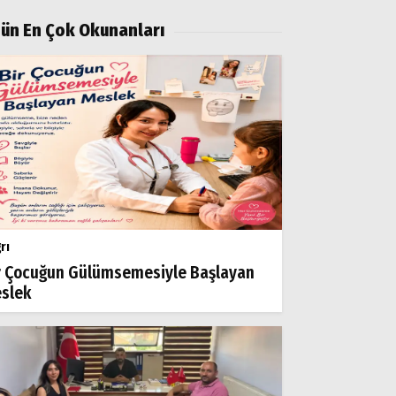
ün En Çok Okunanları
rı
r Çocuğun Gülümsemesiyle Başlayan
slek