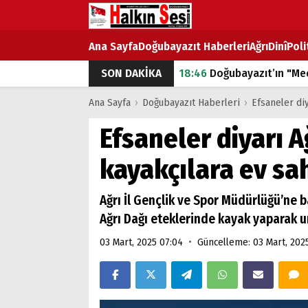
Ana Sayfa
Doğubayazıt Haberleri
Ağrı
Dinî
Poli
SON DAKİKA
18:46
Doğubayazıt’ın "Mec
07:53
Doğubayazıt’ta Ekme
Ana Sayfa
›
Doğubayazıt Haberleri
›
Efsaneler diy
07:16
Doğubayazıt'ta çocuk
Efsaneler diyarı A
07:00
DEVLET ve HÜKÜME
kayakçılara ev sah
18:29
ÇARŞI CADDESİ YAZ 
Ağrı İl Gençlik ve Spor Müdürlüğü’ne b
Ağrı Dağı eteklerinde kayak yaparak 
•
03 Mart, 2025 07:04
Güncelleme: 03 Mart, 202