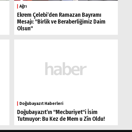
Ağrı
Ekrem Çelebi’den Ramazan Bayramı
Mesajı: "Birlik ve Beraberliğimiz Daim
Olsun"
Doğubayazıt Haberleri
Doğubayazıt’ın "Mecburiyet"i İsim
Tutmuyor: Bu Kez de Mem u Zîn Oldu!