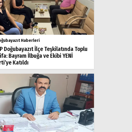
ğubayazıt Haberleri
P Doğubayazıt İlçe Teşkilatında Toplu
tifa: Bayram İlbuğa ve Ekibi YENİ
ti’ye Katıldı