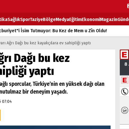
tika
Sağlık
Spor
Taziye
Bölge
Medya
Eğitim
Ekonomi
Magazin
Günd
buriyet"i İsim Tutmuyor: Bu Kez de Mem u Zîn Oldu!
k Fiyatlarına Zam
arı Ağrı Dağı bu kez kayakçılara ev sahipliği yaptı
ların sırtındaki ağır yük
ğrı Dağı bu kez
T
ipliği yaptı
BOZ TAHTASI
ağlı sporcular, Türkiye’nin en yüksek dağı olan
unutulmaz bir deneyim yaşadı.
5 07:04