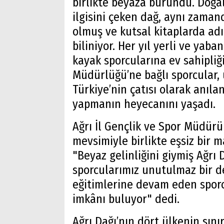
birlikte beyaza büründü. Doğal
ilgisini çeken dağ, aynı zama
olmuş ve kutsal kitaplarda ad
biliniyor. Her yıl yerli ve yaba
kayak sporcularına ev sahipliği
Müdürlüğü’ne bağlı sporcular,
Türkiye’nin çatısı olarak anıla
yapmanın heyecanını yaşadı.
Ağrı İl Gençlik ve Spor Müdürü
mevsimiyle birlikte eşsiz bir 
"Beyaz gelinliğini giymiş Ağrı 
sporcularımız unutulmaz bir d
eğitimlerine devam eden sporcu
imkânı buluyor" dedi.
Ağrı Dağı’nın dört ülkenin sın