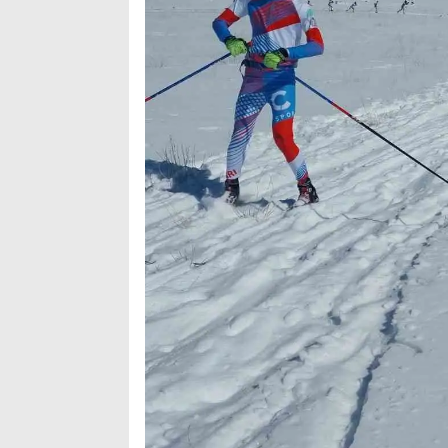
Arama
Popüler
Aramalar:
Ağrı
Doğubayazıt