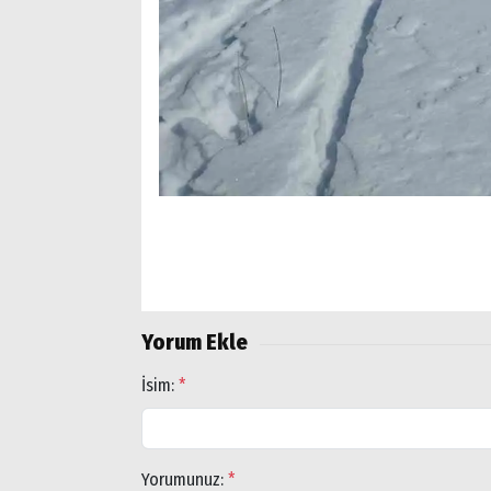
Yorum Ekle
İsim:
*
Yorumunuz:
*