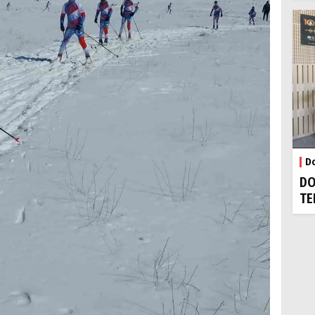
Do
DO
TE