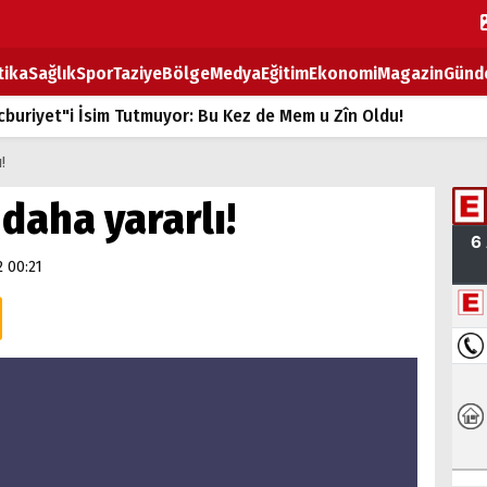
tika
Sağlık
Spor
Taziye
Bölge
Medya
Eğitim
Ekonomi
Magazin
Günd
buriyet"i İsim Tutmuyor: Bu Kez de Mem u Zîn Oldu!
k Fiyatlarına Zam
!
ların sırtındaki ağır yük
daha yararlı!
T
2 00:21
BOZ TAHTASI