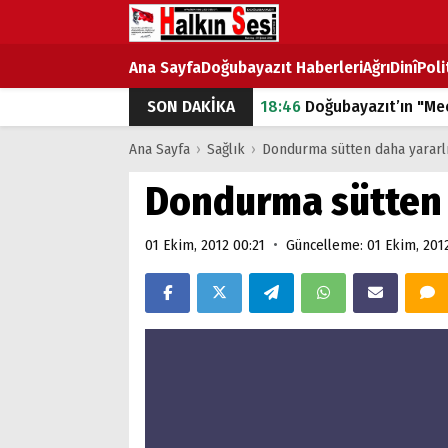
Ana Sayfa
Doğubayazıt Haberleri
Ağrı
Dinî
Poli
SON DAKİKA
18:46
Doğubayazıt’ın "Mec
07:53
Doğubayazıt’ta Ekme
Ana Sayfa
›
Sağlık
›
Dondurma sütten daha yararlı
07:16
Doğubayazıt'ta çocuk
Dondurma sütten 
07:00
DEVLET ve HÜKÜME
•
01 Ekim, 2012 00:21
Güncelleme: 01 Ekim, 201
18:29
ÇARŞI CADDESİ YAZ 