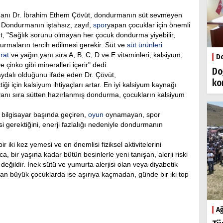
manı Dr. İbrahim Ethem Çövüt, dondurmanın süt sevmeyen
i. Dondurmanın iştahsız, zayıf,
spor
yapan çocuklar için önemli
t, "Sağlık sorunu olmayan her çocuk dondurma yiyebilir,
rmaların tercih edilmesi gerekir. Süt ve
süt ürünleri
rat
ve yağın yanı sıra A, B, C, D ve E vitaminleri, kalsiyum,
Do
inko gibi mineralleri içerir" dedi.
Do
aydalı olduğunu ifade eden Dr. Çövüt,
ko
iği için kalsiyum ihtiyaçları artar. En iyi kalsiyum kaynağı
n yanı sıra sütten hazırlanmış dondurma, çocukların kalsiyum
bilgisayar başında geçiren,
oyun
oynamayan, spor
gerektiğini, enerji fazlalığı nedeniyle dondurmanın
iki kez yemesi ve en önemlisi fiziksel aktivitelerini
a, bir yaşına kadar bütün besinlerle yeni tanışan, alerji riski
ildir. İnek sütü ve yumurta alerjisi olan veya diyabetik
an büyük çocuklarda ise aşırıya kaçmadan, günde bir iki top
Ağ