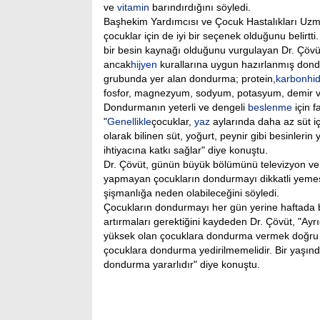
ve
vitamin
barındırdığını söyledi.
Başhekim Yardımcısı ve Çocuk Hastalıkları Uz
çocuklar için de iyi bir seçenek olduğunu belirtt
bir besin kaynağı olduğunu vurgulayan Dr. Çövü
ancak
hijyen
kurallarına uygun hazırlanmış dondu
grubunda yer alan dondurma; protein,
karbonhid
fosfor, magnezyum, sodyum, potasyum, demir ve ç
Dondurmanın yeterli ve dengeli
beslenme
için f
"
Genellikle
çocuklar,
yaz
aylarında daha az süt içt
olarak bilinen süt, yoğurt, peynir gibi besinleri
ihtiyacına katkı sağlar" diye konuştu.
Dr. Çövüt, günün büyük bölümünü televizyon ve 
yapmayan çocukların dondurmayı dikkatli yemesi 
şişmanlığa neden olabileceğini söyledi.
Çocukların dondurmayı her gün yerine haftada bir 
artırmaları gerektiğini kaydeden Dr. Çövüt, "Ayrıc
yüksek olan çocuklara dondurma vermek doğru değ
çocuklara dondurma yedirilmemelidir. Bir yaşınd
dondurma yararlıdır" diye konuştu.
Arama