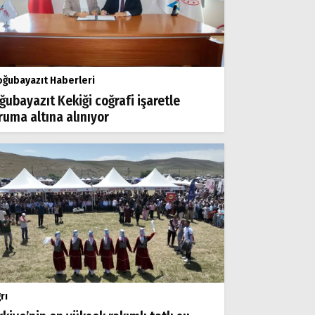
ğubayazıt Haberleri
ğubayazıt Kekiği coğrafi işaretle
ruma altına alınıyor
rı