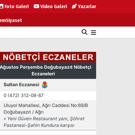
Foto Galeri
Video Galeri
Yazarlar
em
Siyaset