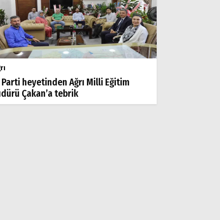
rı
 Parti heyetinden Ağrı Milli Eğitim
dürü Çakan’a tebrik