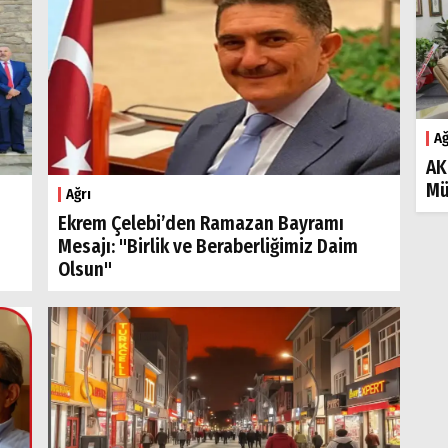
Ağ
AK
Mü
Ağrı
Ekrem Çelebi’den Ramazan Bayramı
Mesajı: "Birlik ve Beraberliğimiz Daim
Olsun"