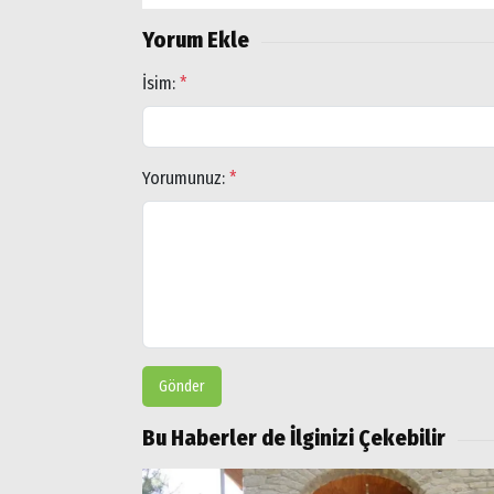
Popüler
Yorum Ekle
Aramalar:
Ağrı
İsim:
*
Doğubayazıt
Yorumunuz:
*
Gönder
Bu Haberler de İlginizi Çekebilir