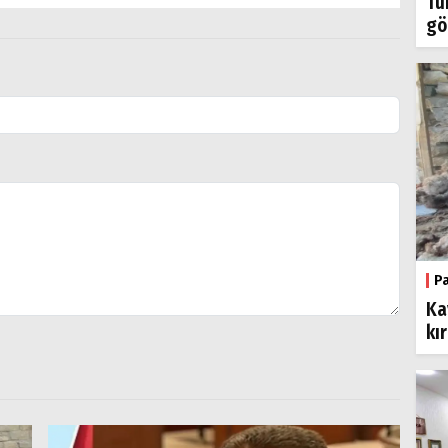
Tü
gö
P
Ka
kı