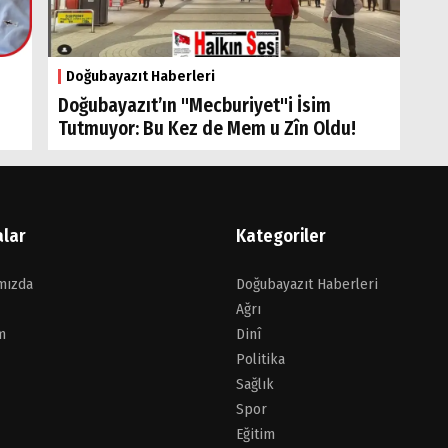
Doğubayazıt Haberleri
Doğubayazıt’ın "Mecburiyet"i İsim
Tutmuyor: Bu Kez de Mem u Zîn Oldu!
alar
Kategoriler
mızda
Doğubayazıt Haberleri
Ağrı
m
Dinî
Politika
Sağlık
Spor
Eğitim