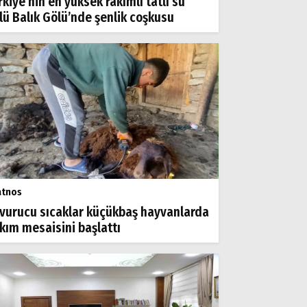
rkiye’nin en yüksek rakımlı tatlı su
lü Balık Gölü’nde şenlik coşkusu
atnos
vurucu sıcaklar küçükbaş hayvanlarda
rkım mesaisini başlattı