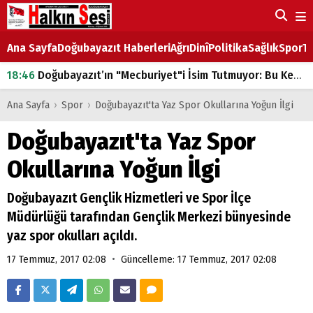
Ana Sayfa
Doğubayazıt Haberleri
Ağrı
Dinî
Politika
Sağlık
Spor
Ta
18:46
Doğubayazıt’ın "Mecburiyet"i İsim Tutmuyor: Bu Kez de Mem u Zîn Oldu!
07:53
Doğubayazıt’ta Ekmek Fiyatlarına Zam
Ana Sayfa
›
Spor
›
Doğubayazıt'ta Yaz Spor Okullarına Yoğun İlgi
07:16
Doğubayazıt'ta çocukların sırtındaki ağır yük
Doğubayazıt'ta Yaz Spor
07:00
DEVLET ve HÜKÜMET
Okullarına Yoğun İlgi
18:29
ÇARŞI CADDESİ YAZ BOZ TAHTASI
Doğubayazıt Gençlik Hizmetleri ve Spor İlçe
Müdürlüğü tarafından Gençlik Merkezi bünyesinde
yaz spor okulları açıldı.
•
17 Temmuz, 2017 02:08
Güncelleme: 17 Temmuz, 2017 02:08