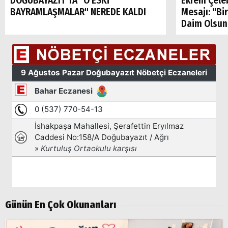
DOĞUBAYAZIT'TA "O ESKİ
Ekrem Çele
BAYRAMLAŞMALAR" NEREDE KALDI
Mesajı: "Bi
Daim Olsun
Arama
Popüler
Aramalar:
Günün En Çok Okunanları
Ağrı
Doğubayazıt