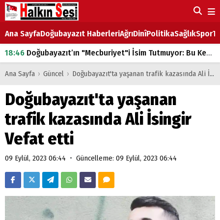
Ana Sayfa
Doğubayazıt Haberleri
Ağrı
Dinî
Politika
Sağlık
Spor
Ta
18:46
Doğubayazıt’ın "Mecburiyet"i İsim Tutmuyor: Bu Kez de Mem u Zîn Oldu!
07:53
Doğubayazıt’ta Ekmek Fiyatlarına Zam
Ana Sayfa
›
Güncel
›
Doğubayazıt'ta yaşanan trafik kazasında Ali İsingir Vefat etti
07:16
Doğubayazıt'ta çocukların sırtındaki ağır yük
Doğubayazıt'ta yaşanan
07:00
DEVLET ve HÜKÜMET
trafik kazasında Ali İsingir
18:29
ÇARŞI CADDESİ YAZ BOZ TAHTASI
Vefat etti
•
09 Eylül, 2023 06:44
Güncelleme: 09 Eylül, 2023 06:44