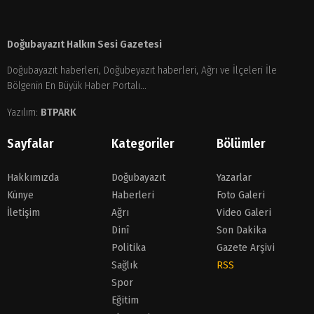
Doğubayazıt Halkın Sesi Gazetesi
Doğubayazıt haberleri, Doğubeyazıt haberleri, Ağrı ve İlçeleri İle
Bölgenin En Büyük Haber Portalı...
Yazılım:
BTPARK
Sayfalar
Kategoriler
Bölümler
Hakkımızda
Doğubayazıt
Yazarlar
Künye
Haberleri
Foto Galeri
İletişim
Ağrı
Video Galeri
Dinî
Son Dakika
Politika
Gazete Arşivi
Sağlık
RSS
Spor
Eğitim