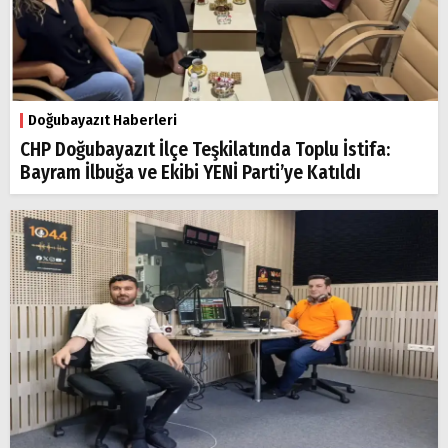
Doğubayazıt Haberleri
CHP Doğubayazıt İlçe Teşkilatında Toplu İstifa:
Bayram İlbuğa ve Ekibi YENİ Parti’ye Katıldı