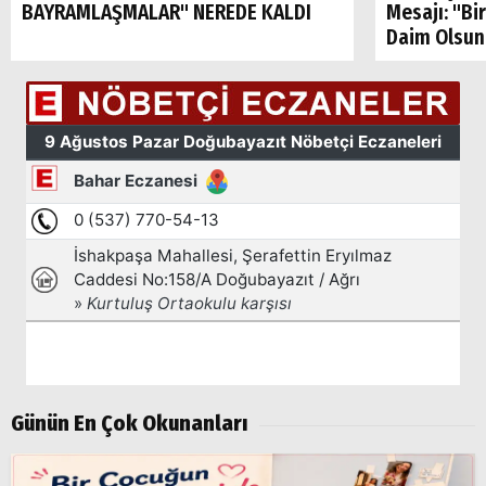
BAYRAMLAŞMALAR" NEREDE KALDI
Mesajı: "Bi
Daim Olsun
Arama
Popüler
Aramalar:
Ağrı
Doğubayazıt
Günün En Çok Okunanları