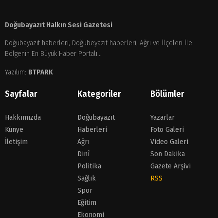
Doğubayazıt Halkın Sesi Gazetesi
Doğubayazıt haberleri, Doğubeyazıt haberleri, Ağrı ve İlçeleri İle
Bölgenin En Büyük Haber Portalı...
Yazılım:
BTPARK
Sayfalar
Kategoriler
Bölümler
Hakkımızda
Doğubayazıt
Yazarlar
Künye
Haberleri
Foto Galeri
İletişim
Ağrı
Video Galeri
Dinî
Son Dakika
Politika
Gazete Arşivi
Sağlık
RSS
Spor
Eğitim
Ekonomi