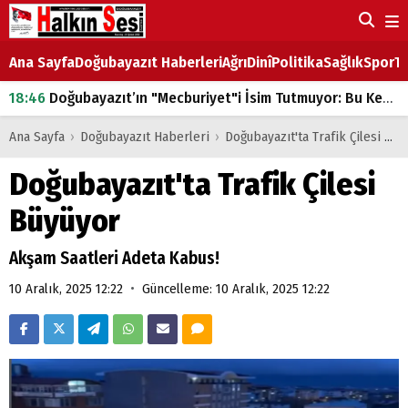
Ana Sayfa
Doğubayazıt Haberleri
Ağrı
Dinî
Politika
Sağlık
Spor
Ta
18:46
Doğubayazıt’ın "Mecburiyet"i İsim Tutmuyor: Bu Kez de Mem u Zîn Oldu!
07:53
Doğubayazıt’ta Ekmek Fiyatlarına Zam
Ana Sayfa
›
Doğubayazıt Haberleri
›
Doğubayazıt'ta Trafik Çilesi Büyüyor
07:16
Doğubayazıt'ta çocukların sırtındaki ağır yük
Doğubayazıt'ta Trafik Çilesi
07:00
DEVLET ve HÜKÜMET
Büyüyor
18:29
ÇARŞI CADDESİ YAZ BOZ TAHTASI
Akşam Saatleri Adeta Kabus!
•
10 Aralık, 2025 12:22
Güncelleme: 10 Aralık, 2025 12:22