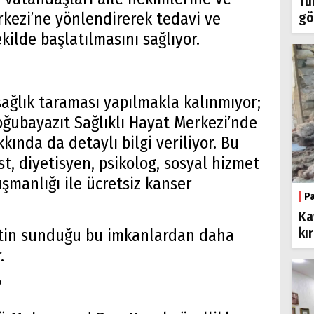
Tü
rkezi’ne yönlendirerek tedavi ve
gö
ekilde başlatılmasını sağlıyor.
ağlık taraması yapılmakla kalınmıyor;
ğubayazıt Sağlıklı Hayat Merkezi’nde
ında da detaylı bilgi veriliyor. Bu
t, diyetisyen, psikolog, sosyal hizmet
şmanlığı ile ücretsiz kanser
P
Ka
kı
letin sunduğu bu imkanlardan daha
.
”