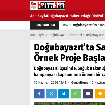
Ana Sayfa
Doğubayazıt Haberleri
Ağrı
Dinî
Poli
18:46
Doğubayazıt’ın "Mec
SON DAKİKA
07:53
Doğubayazıt’ta Ekme
Ana Sayfa
›
Doğubayazıt Haberleri
›
Doğubayazıt’t
07:16
Doğubayazıt'ta çocuk
Doğubayazıt’ta Sa
07:00
DEVLET ve HÜKÜME
Örnek Proje Başla
18:29
ÇARŞI CADDESİ YAZ 
Doğubayazıt ilçesinde, Sağlık Bakanlığ
kampanyası kapsamında önemli bir çal
•
10 Haziran, 2026 15:43
Güncelleme: 10 Haziran