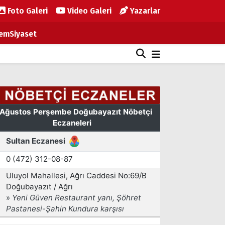
Foto Galeri
Video Galeri
Yazarlar
em
Siyaset