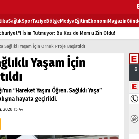
tika
Sağlık
Spor
Taziye
Bölge
Medya
Eğitim
Ekonomi
Magazin
Günd
buriyet"i İsim Tutmuyor: Bu Kez de Mem u Zîn Oldu!
k Fiyatlarına Zam
a Sağlıklı Yaşam İçin Örnek Proje Başlatıldı
ların sırtındaki ağır yük
ğlıklı Yaşam İçin
T
tıldı
BOZ TAHTASI
ı’nın “Hareket Yaşını Öğren, Sağlıklı Yaşa”
ışma hayata geçirildi.
, 2026 15:44