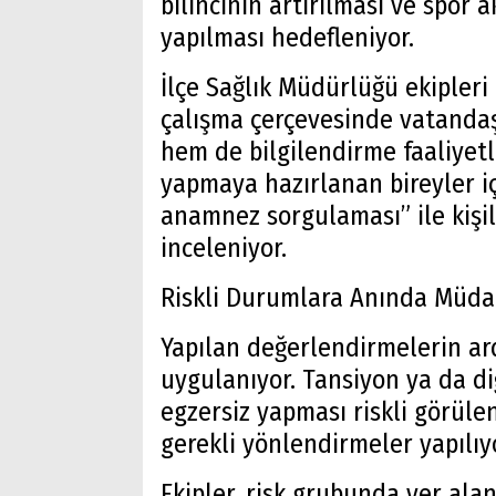
bilincinin artırılması ve spor 
yapılması hedefleniyor.
İlçe Sağlık Müdürlüğü ekipler
çalışma çerçevesinde vatandaş
hem de bilgilendirme faaliyetle
yapmaya hazırlanan bireyler i
anamnez sorgulaması” ile kişil
inceleniyor.
Riskli Durumlara Anında Müda
Yapılan değerlendirmelerin ar
uygulanıyor. Tansiyon ya da di
egzersiz yapması riskli görülen
gerekli yönlendirmeler yapılıy
Ekipler, risk grubunda yer ala