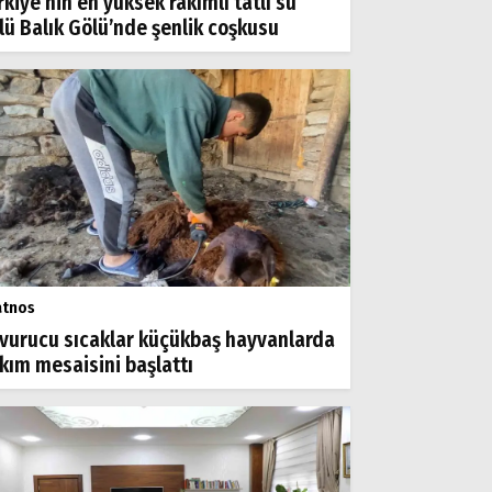
rkiye’nin en yüksek rakımlı tatlı su
lü Balık Gölü’nde şenlik coşkusu
atnos
vurucu sıcaklar küçükbaş hayvanlarda
rkım mesaisini başlattı