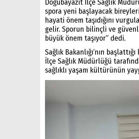
Doğubayazıt İlçe Sağlık Müdür
spora yeni başlayacak bireyle
hayati önem taşıdığını vurgula
gelir. Sporun bilinçli ve güven
büyük önem taşıyor” dedi.
Sağlık Bakanlığı’nın başlattı
İlçe Sağlık Müdürlüğü tarafınd
sağlıklı yaşam kültürünün yay
Arama
Popüler
Aramalar:
Ağrı
Doğubayazıt