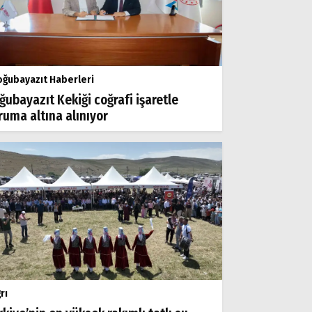
ğubayazıt Haberleri
ğubayazıt Kekiği coğrafi işaretle
ruma altına alınıyor
rı