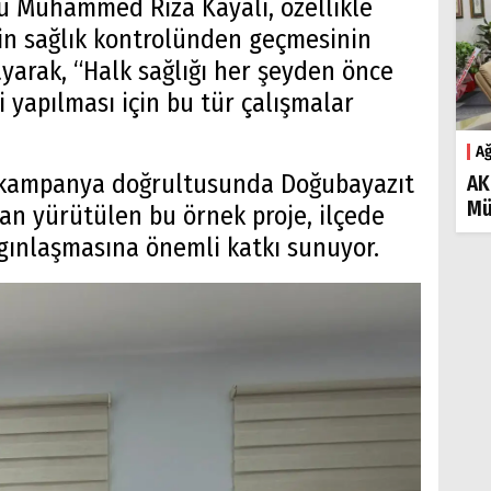
ü Muhammed Rıza Kayalı, özellikle
rin sağlık kontrolünden geçmesinin
yarak, “Halk sağlığı her şeyden önce
li yapılması için bu tür çalışmalar
Ağ
ğı kampanya doğrultusunda Doğubayazıt
AK
Mü
an yürütülen bu örnek proje, ilçede
gınlaşmasına önemli katkı sunuyor.