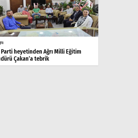
rı
 Parti heyetinden Ağrı Milli Eğitim
dürü Çakan’a tebrik