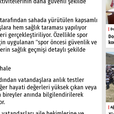
aktivitelerinin daha güvenli şekilde
i tarafından sahada yürütülen kapsamlı
lara hem sağlık taraması yapılıyor
Do
ri gerçekleştiriliyor. Özellikle spor
Do
çin uygulanan “spor öncesi güvenlik ve
ko
erin sağlık geçmişi detaylı şekilde
hale
dından vatandaşlara anlık testler
ğer hayati değerleri yüksek çıkan veya
 bireyler anında bilgilendirilerek
or.
Ağ
n vatandaşları aile hekimlerine ve