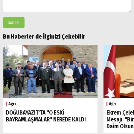
Gönder
Bu Haberler de İlginizi Çekebilir
Arama
Popüler
Aramalar:
Ağrı
Ağrı
Ağrı
Doğubayazıt
DOĞUBAYAZIT'TA "O ESKİ
Ekrem Çele
BAYRAMLAŞMALAR" NEREDE KALDI
Mesajı: "Bi
Daim Olsun