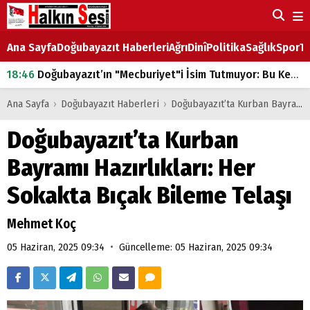
Ana Sayfa
Doğubayazıt Haberleri
Ağrı
Dinî
Politika
Sağlık
Spor
Ta
18:46
Doğubayazıt’ın "Mecburiyet"i İsim Tutmuyor: Bu Kez de Mem u Zîn Oldu!
07:53
Doğubayazıt’ta Ekmek Fiyatlarına Zam
Ana Sayfa
›
Doğubayazıt Haberleri
›
Doğubayazıt’ta Kurban Bayramı Hazırlıkları: Her Sokakta Bıçak Bileme Telaşı
07:16
Doğubayazıt'ta çocukların sırtındaki ağır yük
Doğubayazıt’ta Kurban
07:00
DEVLET ve HÜKÜMET
Bayramı Hazırlıkları: Her
18:29
ÇARŞI CADDESİ YAZ BOZ TAHTASI
Sokakta Bıçak Bileme Telaşı
Mehmet Koç
•
05 Haziran, 2025 09:34
Güncelleme: 05 Haziran, 2025 09:34