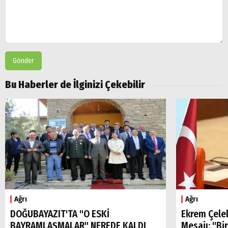
Gönder
Bu Haberler de İlginizi Çekebilir
Ağrı
Ağrı
DOĞUBAYAZIT'TA "O ESKİ
Ekrem Çele
BAYRAMLAŞMALAR" NEREDE KALDI
Mesajı: "Bi