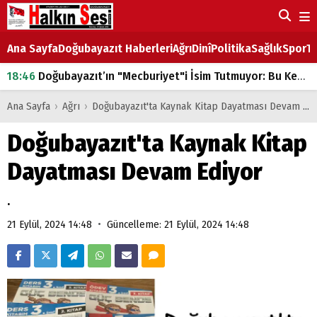
Ana Sayfa
Doğubayazıt Haberleri
Ağrı
Dinî
Politika
Sağlık
Spor
Ta
18:46
Doğubayazıt’ın "Mecburiyet"i İsim Tutmuyor: Bu Kez de Mem u Zîn Oldu!
07:53
Doğubayazıt’ta Ekmek Fiyatlarına Zam
Ana Sayfa
›
Ağrı
›
Doğubayazıt'ta Kaynak Kitap Dayatması Devam Ediyor
07:16
Doğubayazıt'ta çocukların sırtındaki ağır yük
Doğubayazıt'ta Kaynak Kitap
07:00
DEVLET ve HÜKÜMET
Dayatması Devam Ediyor
18:29
ÇARŞI CADDESİ YAZ BOZ TAHTASI
.
•
21 Eylül, 2024 14:48
Güncelleme: 21 Eylül, 2024 14:48