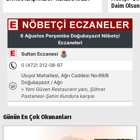
Daim Olsun
Arama
Popüler
Aramalar:
Ağrı
Doğubayazıt
Günün En Çok Okunanları