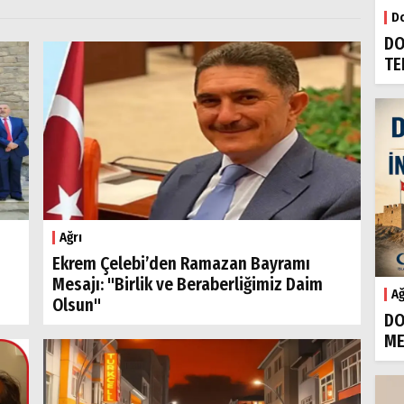
Do
DO
TE
Ağrı
Ekrem Çelebi’den Ramazan Bayramı
Mesajı: "Birlik ve Beraberliğimiz Daim
Ağ
Olsun"
DO
ME