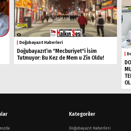
Doğubayazıt Haberleri
Doğubayazıt’ın "Mecburiyet"i İsim
Do
Tutmuyor: Bu Kez de Mem u Zîn Oldu!
DO
MU
TE
OL
alar
Kategoriler
mızda
Doğubayazıt Haberleri