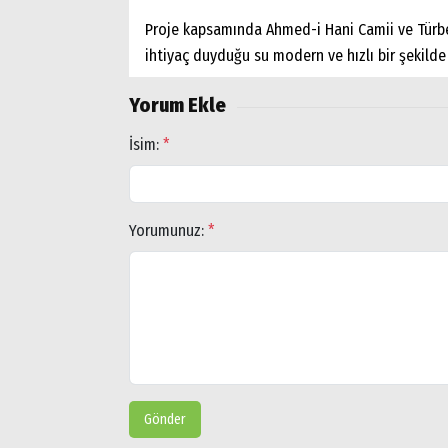
Proje kapsamında Ahmed-i Hani Camii ve Türbes
ihtiyaç duyduğu su modern ve hızlı bir şekilde
Yorum Ekle
İsim:
*
Yorumunuz:
*
Arama
Popüler
Aramalar:
Ağrı
Doğubayazıt
Gönder