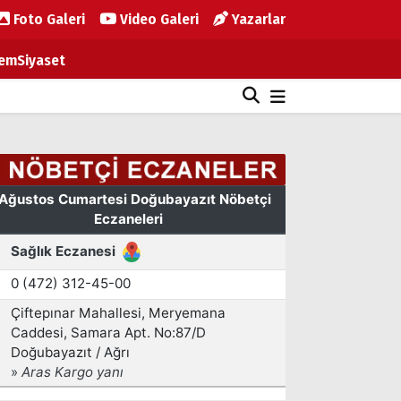
Foto Galeri
Video Galeri
Yazarlar
em
Siyaset