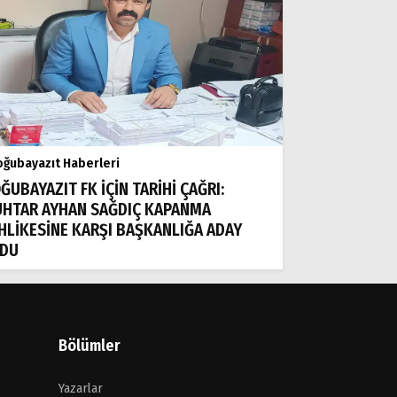
ğubayazıt Haberleri
ĞUBAYAZIT FK İÇİN TARİHİ ÇAĞRI:
HTAR AYHAN SAĞDIÇ KAPANMA
HLİKESİNE KARŞI BAŞKANLIĞA ADAY
DU
Bölümler
Yazarlar