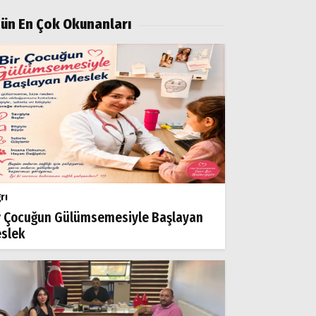
ün En Çok Okunanları
rı
r Çocuğun Gülümsemesiyle Başlayan
slek