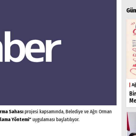
Gün
Ağ
Bi
Me
rma Sahası
projesi kapsamında, Belediye ve Ağrı Orman
lama Yöntemi"
uygulaması başlatılıyor.