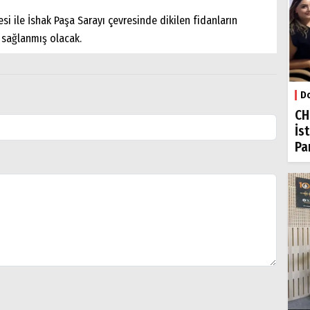
i ile İshak Paşa Sarayı çevresinde dikilen fidanların
 sağlanmış olacak.
Do
CH
İs
Par