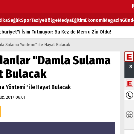
tika
Sağlık
Spor
Taziye
Bölge
Medya
Eğitim
Ekonomi
Magazin
Günd
buriyet"i İsim Tutmuyor: Bu Kez de Mem u Zîn Oldu!
k Fiyatlarına Zam
mla Sulama Yöntemi" ile Hayat Bulacak
ların sırtındaki ağır yük
idanlar "Damla Sulama
T
t Bulacak
BOZ TAHTASI
ma Yöntemi" ile Hayat Bulacak
z, 2017 06:01