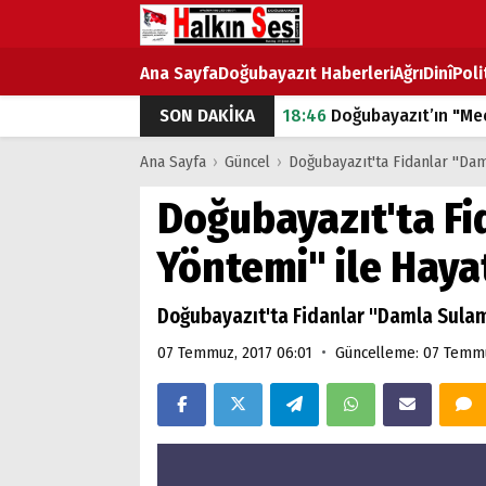
Ana Sayfa
Doğubayazıt Haberleri
Ağrı
Dinî
Poli
SON DAKİKA
18:46
Doğubayazıt’ın "Mec
07:53
Doğubayazıt’ta Ekme
Ana Sayfa
›
Güncel
›
Doğubayazıt'ta Fidanlar "Da
07:16
Doğubayazıt'ta çocuk
Doğubayazıt'ta F
07:00
DEVLET ve HÜKÜME
Yöntemi" ile Haya
18:29
ÇARŞI CADDESİ YAZ 
Doğubayazıt'ta Fidanlar "Damla Sula
•
07 Temmuz, 2017 06:01
Güncelleme: 07 Temmu