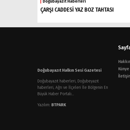
Doğubayazıt Haberleri
ÇARŞI CADDESİ YAZ BOZ TAHTASI
Sayf
Hakkı
Künye
Doğubayazıt Halkın Sesi Gazetesi
İletişi
Doğubayazıt haberleri, Doğubeyazıt
haberleri, Ağrı ve İlçeleri İle Bölgenin En
Büyük Haber Portalı...
Yazılım:
BTPARK