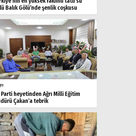
rkiye’nin en yüksek rakımlı tatlı su
lü Balık Gölü’nde şenlik coşkusu
rı
 Parti heyetinden Ağrı Milli Eğitim
dürü Çakan’a tebrik