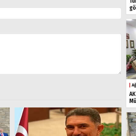
Tü
gö
Ağ
AK
Mü