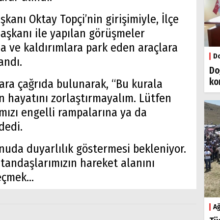
kanı Oktay Topçi’nin girişimiyle, İlçe
aşkanı ile yapılan görüşmeler
a ve kaldırımlara park eden araçlara
Do
andı.
Do
ko
ara çağrıda bulunarak, “Bu kurala
in hayatını zorlaştırmayalım. Lütfen
mızı engelli rampalarına ya da
dedi.
uda duyarlılık göstermesi bekleniyor.
tandaşlarımızın hareket alanını
çmek...
Ağ