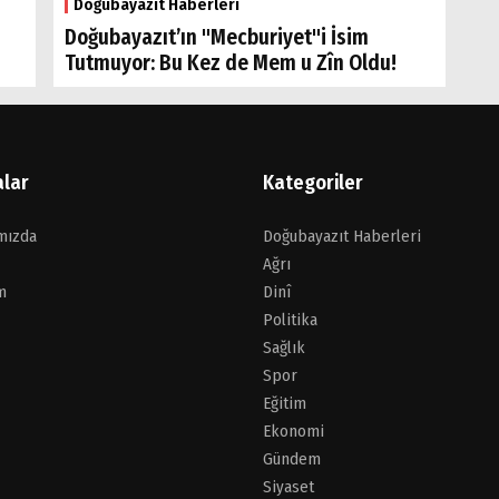
Doğubayazıt Haberleri
Doğubayazıt’ın "Mecburiyet"i İsim
Tutmuyor: Bu Kez de Mem u Zîn Oldu!
alar
Kategoriler
mızda
Doğubayazıt Haberleri
Ağrı
m
Dinî
Politika
Sağlık
Spor
Eğitim
Ekonomi
Gündem
Siyaset