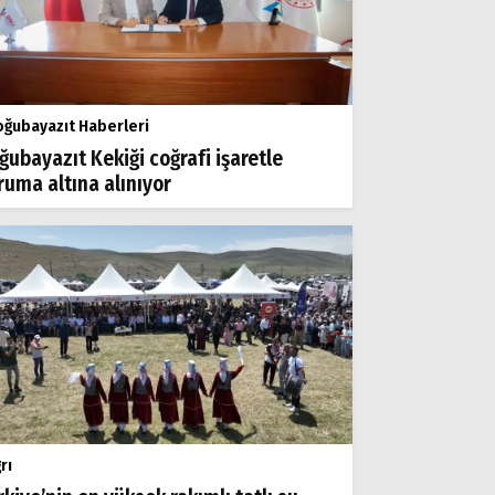
ğubayazıt Haberleri
ğubayazıt Kekiği coğrafi işaretle
ruma altına alınıyor
rı