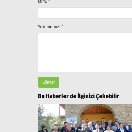
Aramalar:
İsim:
*
Ağrı
Doğubayazıt
Yorumunuz:
*
Gönder
Bu Haberler de İlginizi Çekebilir