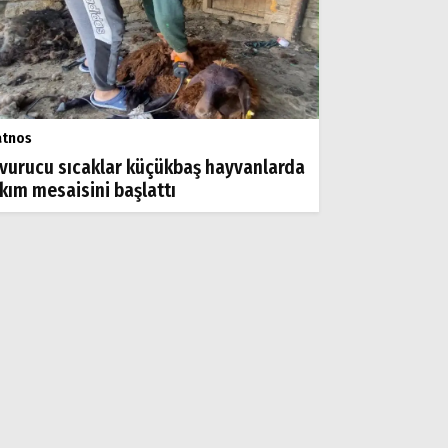
atnos
vurucu sıcaklar küçükbaş hayvanlarda
rkım mesaisini başlattı