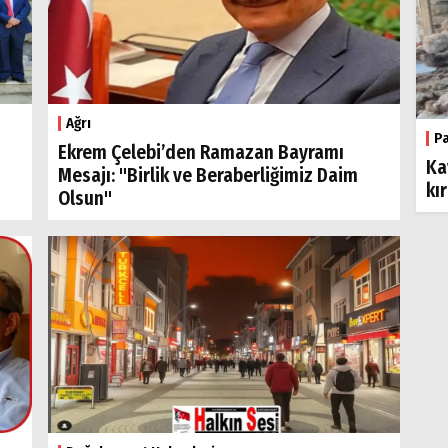
Ağrı
P
Ekrem Çelebi’den Ramazan Bayramı
Ka
Mesajı: "Birlik ve Beraberliğimiz Daim
kı
Olsun"