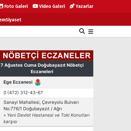
Foto Galeri
Video Galeri
Yazarlar
em
Siyaset